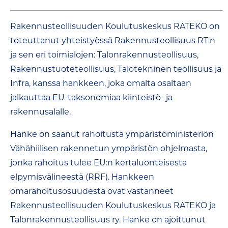
Rakennusteollisuuden Koulutuskeskus RATEKO on
toteuttanut yhteistyössä Rakennusteollisuus RT:n
ja sen eri toimialojen: Talonrakennusteollisuus,
Rakennustuoteteollisuus, Talotekninen teollisuus ja
Infra, kanssa hankkeen, joka omalta osaltaan
jalkauttaa EU-taksonomiaa kiinteistö- ja
rakennusalalle.
Hanke on saanut rahoitusta ympäristöministeriön
Vähähiilisen rakennetun ympäristön ohjelmasta,
jonka rahoitus tulee EU:n kertaluonteisesta
elpymisvälineestä (RRF). Hankkeen
omarahoitusosuudesta ovat vastanneet
Rakennusteollisuuden Koulutuskeskus RATEKO ja
Talonrakennusteollisuus ry.
Hanke on ajoittunut