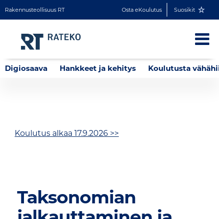
Rakennusteollisuus RT
Osta eKoulutus
Suosikit
Digiosaava
Hankkeet ja kehitys
Koulutusta vähähi
Koulutus alkaa 17.9.2026 >>
Taksonomian
jalkauttaminen ja