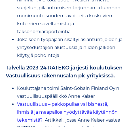
suojelun, pilaantumisen torjunnan ja luonnon
monimuotoisuuden tavoitteita koskevien
kriteerien soveltamista ja
taksonomiaraportointia
Jokaiseen työpajaan sisältyi asiantuntijoiden ja
yritysedustajien alustuksia ja niiden jälkeen
käytyjä pohdintoja
Talvella 2023-24 RATEKO järjesti koulutuksen
Vastuullisuus rakennusalan pk-yrityksissä.
Kouluttajana toimi Saint-Gobain Finland Oy:n
vastuullisuuspäällikkö Anne Kaiser
Vastuullisuus – pakkopullaa vai bisnestä,
ihmisiä ja maapalloa hyödyttävää käytännön
tekemistä?
Artikkeli, jossa Anne Kaiser vastaa