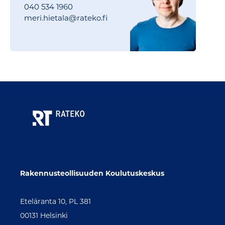
040 534 1960
meri.hietala@
rateko.fi
Rakennusteollisuuden Koulutuskeskus
Eteläranta 10, PL 381
00131 Helsinki