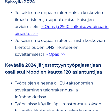
Syksyllä 2024
Julkaisimme oppaan rakennuksia koskevien
ilmastoriskien ja sopeutumisratkaisujen
arvioimiseksi
> Opas ja 29.10. julkaisuwebinaarin
aineistot >>
Julkaisimme oppaan rakentamista koskevien
kiertotalouden DNSH-kriteerien
soveltamisesta
> Opas >>
Keväällä 2024 järjestettyyn työpajasarjaan
osallistui Moodlen kautta 120 asiantuntijaa
Työpajojen aiheena oli EU-taksonomian
soveltaminen talonrakennus- ja
infrahankkeissa
Työpajoissa käytiin läpi ilmastonmuutoksen
hillinnän, kiertotalouden, vesien ja merten