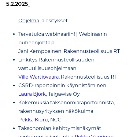
5.2.2025
Ohjelma
ja esitykset
Tervetuloa webinaariin! | Webinaarin
puheenjohtaja
Jani Kemppainen, Rakennusteollisuus RT
Linkitys Rakennusteollisuuden
vastuullisuusohjelmaan
Ville Wartiovaara
, Rakennusteollisuus RT
CSRD-raportoinnin käynnistäminen
Laura Björk
, Taigawise Oy
Kokemuksia taksonomiaraportoinnista,
rakennusyrityksen näkökulma
Pekka Kiuru
, NCC
Taksonomian kehittymisnäkymät
vanhempi asiantuntija
Pekka Vuorinen