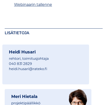
Webinaarin tallenne
LISÄTIETOJA
Heidi Husari
rehtori, toimitusjohtaja
040 831 2829
heidi.husari@
rateko.fi
Meri Hietala
projektipäällikkö