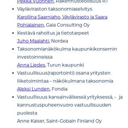
Pekka Vuorinen
, Rakennusteollisuus RT
Väyläviraston taksonomiaselvitys
Karoliina Saarniaho, Väylävirasto ja Saara
Pohjalainen
, Gaia Consulting Oy
Kestävä rahoitus ja tietotarpeet
Juho Maalahti
, Nordea
Taksonomianäkökulma kaupunkikonsernin
investoinneissa
Anna Liedes
, Turun kaupunki
Vastuullisuus(raportointi) osana yritysten
liiketoimintaa – näkökulmana taksonomia
Aleksi Lunden
, Fondia
Vastuullisuus kansainvälisessä yrityksessä, – ja
kannustuspuheenvuoro vastuullisuuden
puolesta
Anne Kaiser, Saint-Gobain Finland Oy