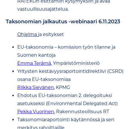
RATEKOn esittämiin kysymyksiin ja avaa
vastuullisuusajattelua.
Taksonomian jalkautus -webinaari 6.11.2023
Ohjelma
ja esitykset
EU-taksonomia – komission työn tilanne ja
Suomen kantoja
Emma Terämä
, Ympäristöministeriö
Yritysten kestävyysraportointidirektiivi (CSRD)
osana EU-taksonomiaa
Riikka Sievänen
, KPMG
Ehdotus EU-taksonomian 2. delegoituksi
asetukseksi (Environmental Delegated Act)
Pekka Vuorinen
, Rakennusteollisuus RT
Taksonomiaraportointi käytännössä ja sen
merkitys rahoittajille