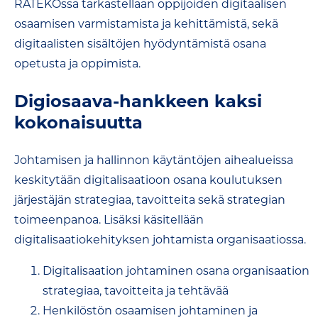
RATEKOssa tarkastellaan oppijoiden digitaalisen
osaamisen varmistamista ja kehittämistä, sekä
digitaalisten sisältöjen hyödyntämistä osana
opetusta ja oppimista.
Digiosaava-hankkeen kaksi
kokonaisuutta
Johtamisen ja hallinnon käytäntöjen aihealueissa
keskitytään digitalisaatioon osana koulutuksen
järjestäjän strategiaa, tavoitteita sekä strategian
toimeenpanoa. Lisäksi käsitellään
digitalisaatiokehityksen johtamista organisaatiossa.
Digitalisaation johtaminen osana organisaation
strategiaa, tavoitteita ja tehtävää
H
enki
löstön osaamisen johtaminen ja