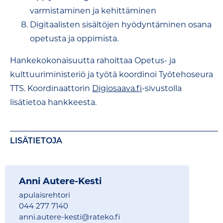
varmistaminen ja kehittäminen
Digitaalisten sisältöjen hyödyntäminen osana
opetusta ja oppimista.
Hankekokonaisuutta rahoittaa Opetus- ja
kulttuuriministeriö ja työtä koordinoi Työtehoseura
TTS. Koordinaattorin
Digiosaava.fi
-sivustolla
lisätietoa hankkeesta.
LISÄTIETOJA
Anni Autere-Kesti
apulaisrehtori
044 277 7140
anni.autere-kesti@
rateko.fi