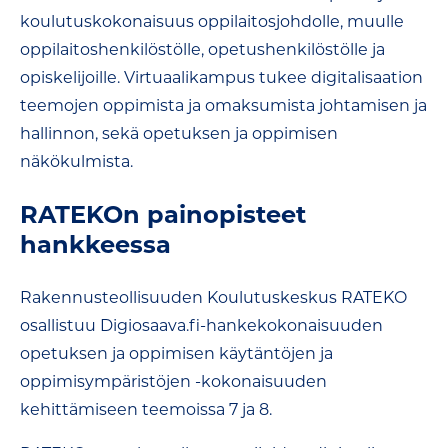
koulutuskokonaisuus oppilaitosjohdolle, muulle
oppilaitoshenkilöstölle, opetushenkilöstölle ja
opiskelijoille. Virtuaalikampus tukee
digitalisaation
teemojen oppimista ja omaksumista johtamisen ja
hallinnon, sekä opetuksen ja oppimisen
näkökulmista.
RATEKOn painopisteet
hankkeessa
Rakennusteollisuuden Koulutuskeskus RATEKO
osallistuu Digiosaava.fi-hankekokonaisuuden
o
petuksen ja oppimisen käytäntöjen ja
oppimisympäristöjen -kokonaisuuden
kehittämiseen teemoissa 7 ja 8.