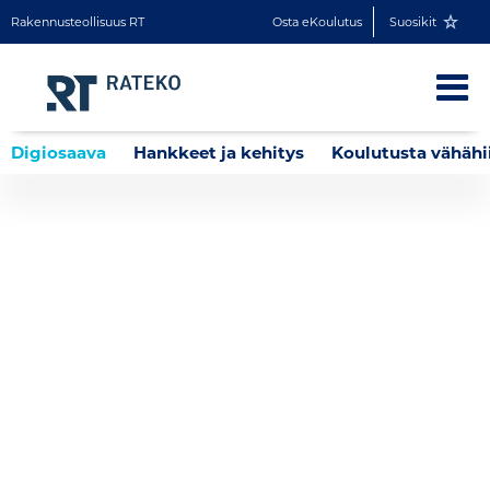
Rakennusteollisuus RT
Osta eKoulutus
Suosikit
Digiosaava
Hankkeet ja kehitys
Koulutusta vähähi