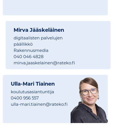
Mirva Jääskeläinen
digitaalisten palvelujen
päällikkö
Rakennusmedia
040 046 4828
mirva.jaaskelainen@
rateko.fi
Ulla-Mari Tiainen
koulutusasiantuntija
0400 956 557
ulla-mari.tiainen@
rateko.fi