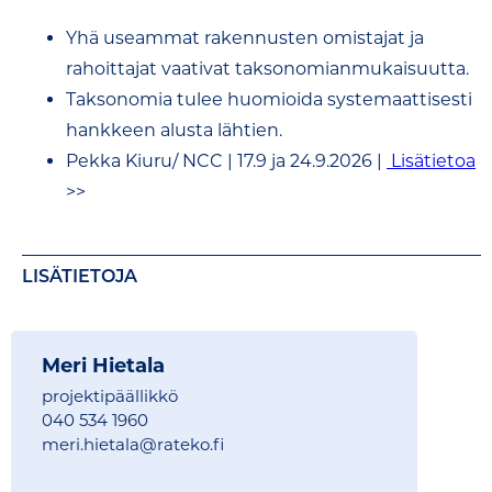
Yhä useammat rakennusten omistajat ja
rahoittajat vaativat taksonomianmukaisuutta.
Taksonomia tulee huomioida systemaattisesti
hankkeen alusta lähtien.
Pekka Kiuru/ NCC | 17.9 ja 24.9.2026 |
Lisätietoa
>>
LISÄTIETOJA
Meri Hietala
projektipäällikkö
040 534 1960
meri.hietala@
rateko.fi