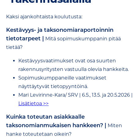
Kaksi ajankohtaista koulutusta:
Kestävyys- ja taksonomiaraportoinnin
tietotarpeet |
Mitä sopimuskumppanin pitää
tietää?
Kestävyysvaatimukset ovat osa suurten
rakennusyritysten vastuulla olevia hankkeita.
Sopimuskumppaneille vaatimukset
näyttäytyvät tietopyyntöinä.
Mari Levirinne-Kara/ SRV | 6.5., 13.5. ja 20.5.2026 |
Lisätietoa >>
Kuinka toteutan asiakkaalle
taksonomianmukaisen hankkeen? |
Miten
hanke toteutetaan oikein?