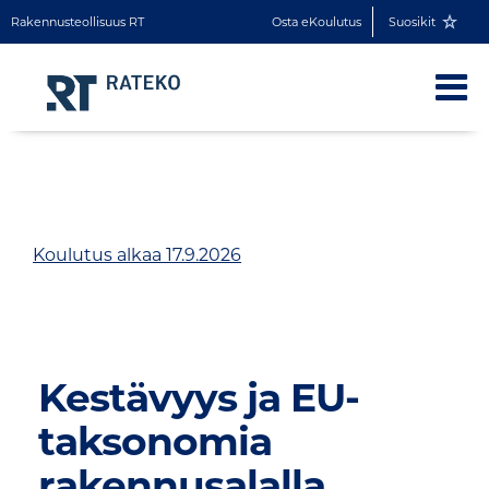
Rakennusteollisuus RT
Osta eKoulutus
Suosikit
Koulutus alkaa 17.9.2026
Kestävyys ja EU-
taksonomia
rakennusalalla