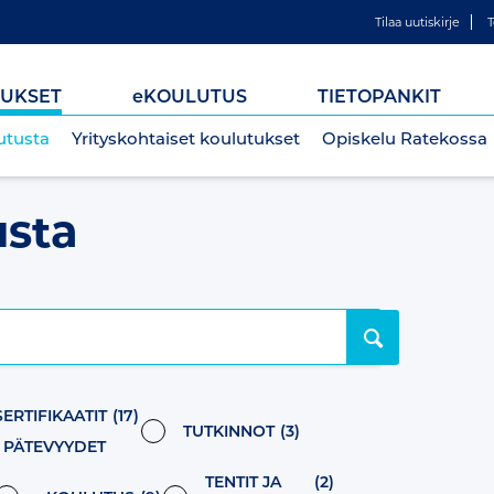
Tilaa uutiskirje
T
UKSET
e
KOULUTUS
TIETOPANKIT
utusta
Yrityskohtaiset koulutukset
Opiskelu Ratekossa
usta
SERTIFIKAATIT
(17)
TUTKINNOT
(3)
/ PÄTEVYYDET
TENTIT JA
(2)