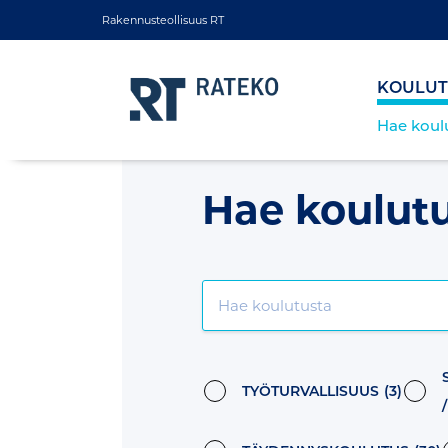
Rakennusteollisuus RT
KOULUT
Hae koul
Hae koulut
TYÖTURVALLISUUS
(3)