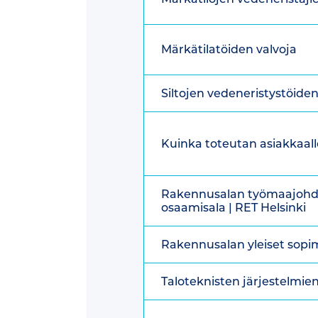
Märkätilatöiden valvoja
Siltojen vedeneristystöide
Kuinka toteutan asiakkaa
Rakennusalan työmaajohdo
osaamisala | RET Helsinki
Rakennusalan yleiset sopi
Taloteknisten järjestelmien