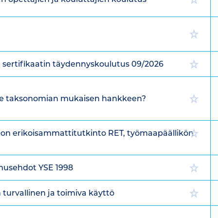
n sertifikaatin täydennyskoulutus 09/2026
lle taksonomian mukaisen hankkeen?
n erikoisammattitutkinto RET, työmaapäällikön
musehdot YSE 1998
 turvallinen ja toimiva käyttö