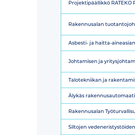
Projektipäällikkö RATEKO
Rakennusalan tuotantojoh
Asbesti- ja haitta-aineasia
Johtamisen ja yritysjohta
Talotekniikan ja rakentami
Älykäs rakennusautomaatio
Rakennusalan Työturvallis
Siltojen vedeneristystöiden