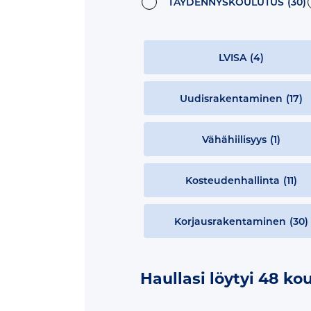
TÄYDENNYSKOULUTUS
(30)
LVISA
(4)
Uudisrakentaminen
(17)
Vähähiilisyys
(1)
Kosteudenhallinta
(11)
Korjausrakentaminen
(30)
Haullasi löytyi 48 ko