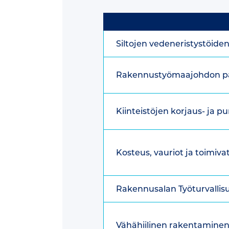
Siltojen vedeneristystöide
Rakennustyömaajohdon pä
Kiinteistöjen korjaus- ja 
Kosteus, vauriot ja toimiv
Rakennusalan Työturvallis
Vähähiilinen rakentaminen, h