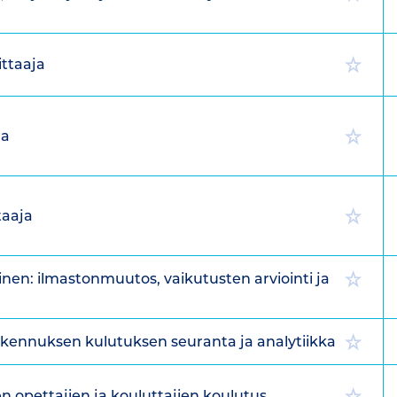
ttaaja
ja
taaja
nen: ilmastonmuutos, vaikutusten arviointi ja
akennuksen kulutuksen seuranta ja analytiikka
n opettajien ja kouluttajien koulutus