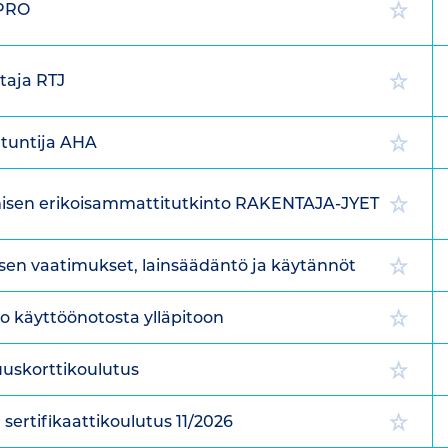
 PRO
taja RTJ
ntuntija AHA
misen erikoisammattitutkinto RAKENTAJA-JYET
sen vaatimukset, lainsäädäntö ja käytännöt
 käyttöönotosta ylläpitoon
uuskorttikoulutus
 sertifikaattikoulutus 11/2026