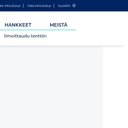
ee eKoulutus
Osta eKoulutus
Suosikit
HANKKEET
MEISTÄ
Ilmoittaudu tenttiin