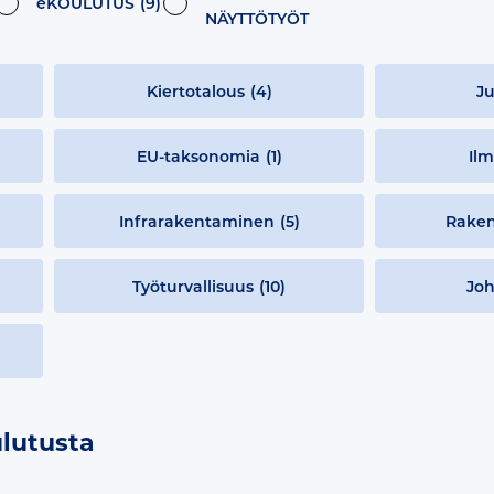
eKOULUTUS
(9)
NÄYTTÖTYÖT
Kiertotalous
(4)
Ju
EU-taksonomia
(1)
Ilm
Infrarakentaminen
(5)
Raken
Työturvallisuus
(10)
Jo
ulutusta