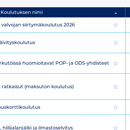
Koulutuksen nimi
n valvojan siirtymäkoulutus 2026
ivityskoulutus
purkutöissä huomioitavat POP- ja ODS-yhdisteet
at ratkaisut (maksuton koulutus)
uuskorttikoulutus
iilijalanjälki ja ilmastoselvitys