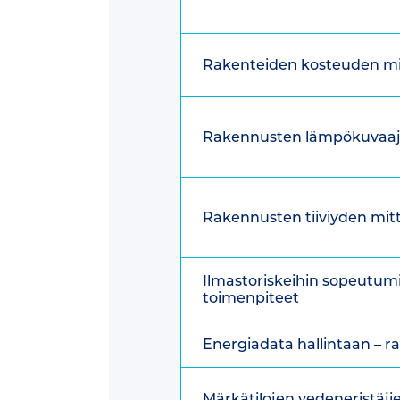
Rakenteiden kosteuden mi
Rakennusten lämpökuvaa
Rakennusten tiiviyden mit
Ilmastoriskeihin sopeutumi
toimenpiteet
Energiadata hallintaan – r
Märkätilojen vedeneristäjie