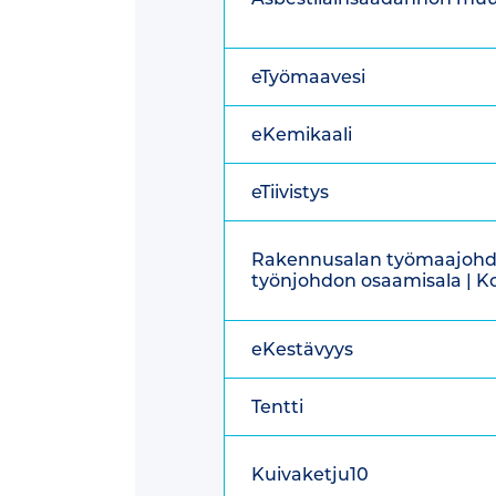
eTyömaavesi
eKemikaali
eTiivistys
Rakennusalan työmaajohd
työnjohdon osaamisala | K
eKestävyys
Tentti
Kuivaketju10