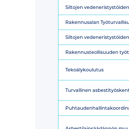
Siltojen vedeneristystöiden
Rakennusalan Työturvallis
Siltojen vedeneristystöide
Rakennusteollisuuden työt
Tekoälykoulutus
Turvallinen asbestityöskent
Puhtaudenhallintakoordina
Asbestilainsäädännön muu