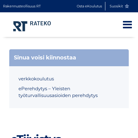
Rakennusteollisuus RT
Osta eKoulutus
Suosikit
Sinua voisi kiinnostaa
verkkokoulutus
ePerehdytys – Yleisten
työturvallisuusasioiden perehdytys