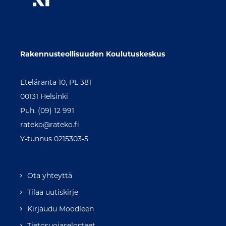
Rakennusteollisuuden Koulutuskeskus
Eteläranta 10, PL 381
00131 Helsinki
Puh. (09) 12 991
rateko@rateko.fi
Y-tunnus 0215303-5
Ota yhteyttä
Tilaa uutiskirje
Kirjaudu Moodleen
Tietosuojaselosteet