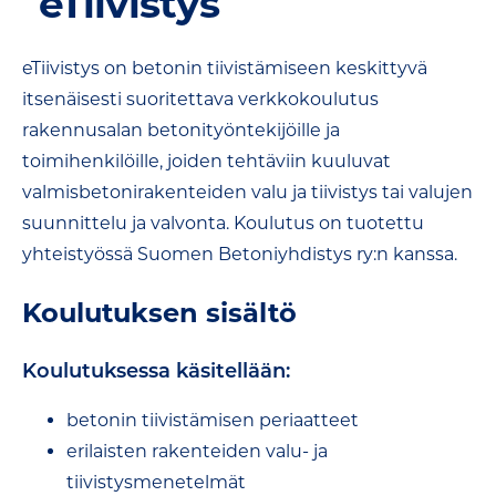
eTiivistys
eTiivistys on betonin tiivistämiseen keskittyvä
itsenäisesti suoritettava verkkokoulutus
rakennusalan betonityöntekijöille ja
toimihenkilöille, joiden tehtäviin kuuluvat
valmisbetonirakenteiden valu ja tiivistys tai valujen
suunnittelu ja valvonta. Koulutus on tuotettu
yhteistyössä Suomen Betoniyhdistys ry:n kanssa.
Koulutuksen sisältö
Koulutuksessa käsitellään:
betonin tiivistämisen periaatteet
erilaisten rakenteiden valu- ja
tiivistysmenetelmät