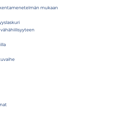
n laskentamenetelmän mukaan
yyslaskuri
 vähähiilisyyteen
illa
kuvaihe
nat