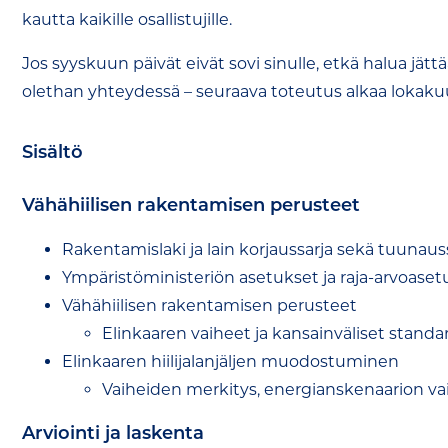
kautta kaikille osallistujille.
Jos syyskuun päivät eivät sovi sinulle, etkä halua jätt
olethan yhteydessä – seuraava toteutus alkaa lokakuu
Sisältö
Vähähiilisen rakentamisen perusteet
Rakentamislaki ja lain korjaussarja sekä tuunaus
Ympäristöministeriön asetukset ja raja-arvoasetu
Vähähiilisen rakentamisen perusteet
Elinkaaren vaiheet ja kansainväliset standar
Elinkaaren hiilijalanjäljen muodostuminen
Vaiheiden merkitys, energianskenaarion va
Arviointi ja laskenta