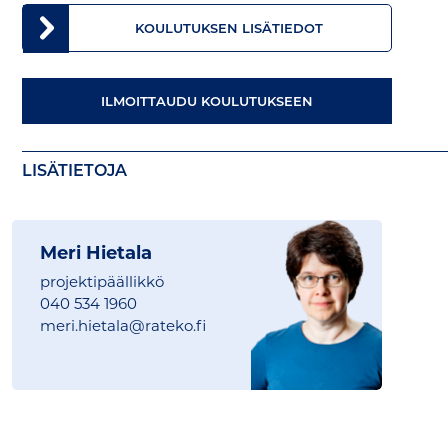
KOULUTUKSEN LISÄTIEDOT
ILMOITTAUDU KOULUTUKSEEN
LISÄTIETOJA
Meri Hietala
projektipäällikkö
040 534 1960
meri.hietala@
rateko.fi