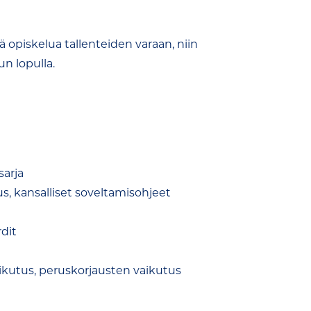
ää opiskelua tallenteiden varaan, niin
n lopulla.
sarja
s, kansalliset soveltamisohjeet
dit
ikutus, peruskorjausten vaikutus