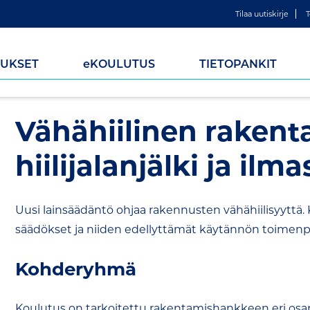
Tilaa uutiskirje
T
UKSET
e
KOULUTUS
TIETOPANKIT
Vähähiilinen rakent
hiilijalanjälki ja ilm
Uusi lainsäädäntö ohjaa rakennusten vähähiilisyyttä
säädökset ja niiden edellyttämät käytännön toimenpi
Kohderyhmä
Koulutus on tarkoitettu rakentamishankkeen eri osap