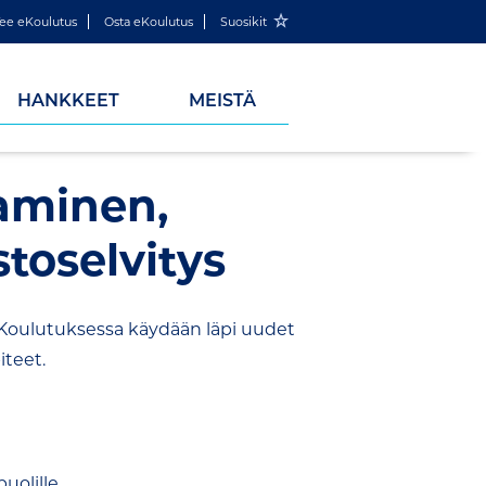
ee eKoulutus
Osta eKoulutus
Suosikit
HANKKEET
MEISTÄ
aminen,
astoselvitys
. Koulutuksessa käydään läpi uudet
teet.
uolille