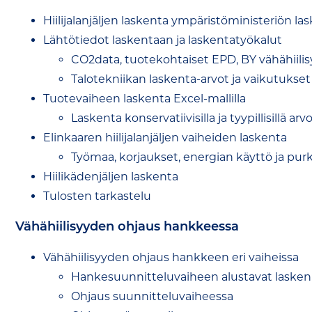
Hiilijalanjäljen laskenta ympäristöministeriö
Lähtötiedot laskentaan ja laskentatyökalut
CO2data, tuotekohtaiset EPD, BY vähähiilis
Talotekniikan laskenta-arvot ja vaikutukset
Tuotevaiheen laskenta Excel-mallilla
Laskenta konservatiivisilla ja tyypillisillä arvo
Elinkaaren hiilijalanjäljen vaiheiden laskenta
Työmaa, korjaukset, energian käyttö ja pur
Hiilikädenjäljen laskenta
Tulosten tarkastelu
Vähähiilisyyden ohjaus hankkeessa
Vähähiilisyyden ohjaus hankkeen eri vaiheissa
Hankesuunnitteluvaiheen alustavat lasken
Ohjaus suunnitteluvaiheessa