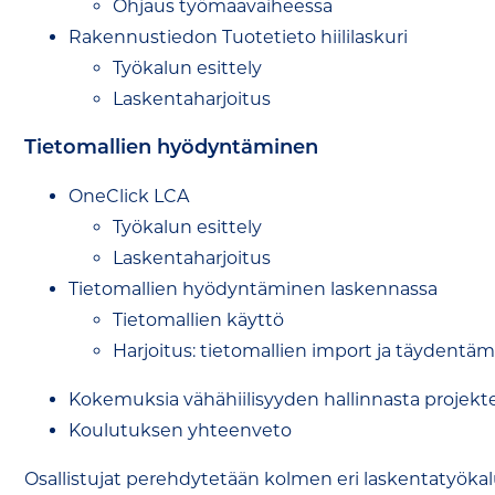
Ohjaus työmaavaiheessa
Rakennustiedon Tuotetieto hiililaskuri
Työkalun esittely
Laskentaharjoitus
Tietomallien hyödyntäminen
OneClick LCA
Työkalun esittely
Laskentaharjoitus
Tietomallien hyödyntäminen laskennassa
Tietomallien käyttö
Harjoitus: tietomallien import ja täydentä
Kokemuksia vähähiilisyyden hallinnasta projekte
Koulutuksen yhteenveto
Osallistujat perehdytetään kolmen eri laskentatyökal