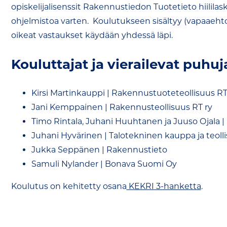
opiskelijalisenssit Rakennustiedon Tuotetieto hiililas
ohjelmistoa varten. Koulutukseen sisältyy (vapaaehtois
oikeat vastaukset käydään yhdessä läpi.
Kouluttajat ja vierailevat puhuj
Kirsi Martinkauppi | Rakennustuoteteollisuus RT
Jani Kemppainen | Rakennusteollisuus RT ry
Timo Rintala, Juhani Huuhtanen ja Juuso Ojala |
Juhani Hyvärinen | Talotekninen kauppa ja teolli
Jukka Seppänen | Rakennustieto
Samuli Nylander | Bonava Suomi Oy
Koulutus on kehitetty osana
KEKRI 3-hanketta
.