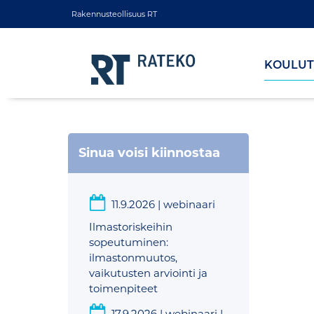
Rakennusteollisuus RT
KOULUT
Sinua voisi kiinnostaa
11.9.2026
|
webinaari
Ilmastoriskeihin
sopeutuminen:
ilmastonmuutos,
vaikutusten arviointi ja
toimenpiteet
17.9.2026
|
webinaari |