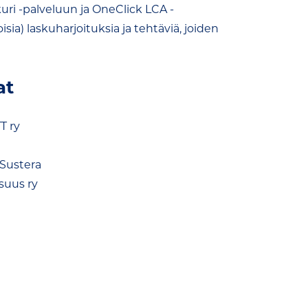
kuri -palveluun ja OneClick LCA -
ia) laskuharjoituksia ja tehtäviä, joiden
at
T ry
 Sustera
suus ry