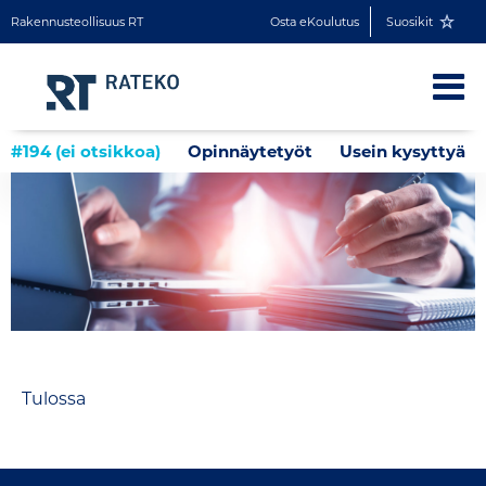
Rakennusteollisuus RT
Osta eKoulutus
Suosikit
#194 (ei otsikkoa)
Opinnäytetyöt
Usein kysyttyä
Tulossa