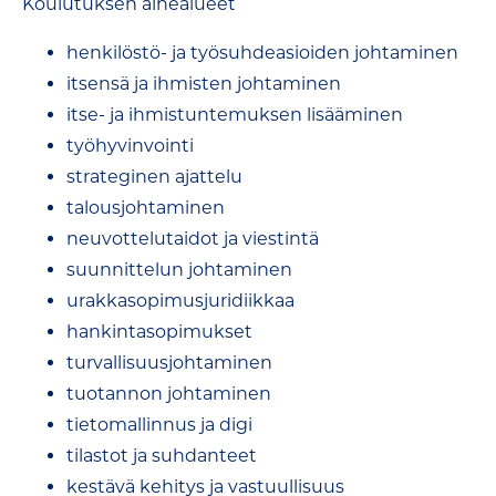
Koulutuksen aihealueet
henkilöstö- ja työsuhdeasioiden johtaminen
itsensä ja ihmisten johtaminen
itse- ja ihmistuntemuksen lisääminen
työhyvinvointi
strateginen ajattelu
talousjohtaminen
neuvottelutaidot ja viestintä
suunnittelun johtaminen
urakkasopimusjuridiikkaa
hankintasopimukset
turvallisuusjohtaminen
tuotannon johtaminen
tietomallinnus ja digi
tilastot ja suhdanteet
kestävä kehitys ja vastuullisuus