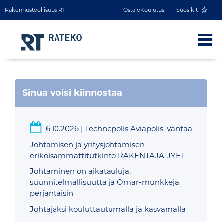
Rakennusteollisuus RT
Osta eKoulutus
Suosikit
Sinua voisi kiinnostaa
6.10.2026
|
Technopolis Aviapolis, Vantaa
Johtamisen ja yritysjohtamisen
erikoisammattitutkinto RAKENTAJA-JYET
Johtaminen on aikatauluja,
suunnitelmallisuutta ja Omar-munkkeja
perjantaisin
Johtajaksi kouluttautumalla ja kasvamalla