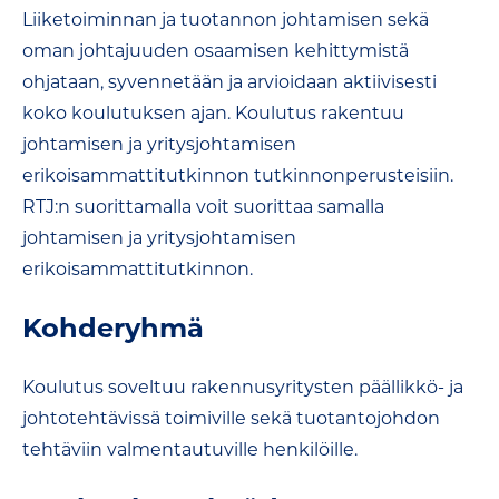
Liiketoiminnan ja tuotannon johtamisen sekä
oman johtajuuden osaamisen kehittymistä
ohjataan, syvennetään ja arvioidaan aktiivisesti
koko koulutuksen ajan. Koulutus rakentuu
johtamisen ja yritysjohtamisen
erikoisammattitutkinnon tutkinnonperusteisiin.
RTJ:n suorittamalla voit suorittaa samalla
johtamisen ja yritysjohtamisen
erikoisammattitutkinnon.
Kohderyhmä
K
o
ulutus
soveltuu
rakennusyritysten päällikkö- ja
johtotehtävissä
toimiville sekä tuotantojohdon
tehtäviin valmentautuville henkilöille.