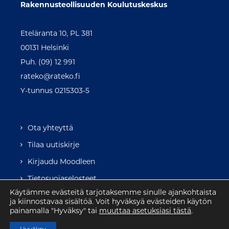
Rakennusteollisuuden Koulutuskeskus
Eteläranta 10, PL 381
00131 Helsinki
Puh. (09) 12 991
rateko@rateko.fi
Y-tunnus 0215303-5
Ota yhteyttä
Tilaa uutiskirje
Kirjaudu Moodleen
Tietosuojaselosteet
Käytämme evästeitä tarjotaksemme sinulle ajankohtaista
ja kiinnostavaa sisältöä. Voit hyväksyä evästeiden käytön
painamalla "Hyväksy" tai
muuttaa asetuksiasi tästä
.