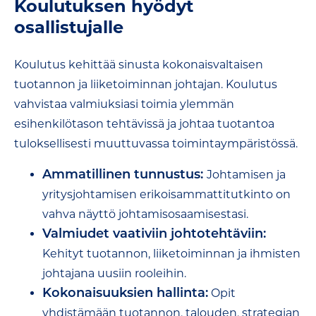
Koulutuksen hyödyt
osallistujalle
Koulutus kehittää sinusta kokonaisvaltaisen
tuotannon ja liiketoiminnan johtajan. Koulutus
vahvistaa valmiuksiasi toimia ylemmän
esihenkilötason tehtävissä ja johtaa tuotantoa
tuloksellisesti muuttuvassa toimintaympäristössä.
Ammatillinen tunnustus:
Johtamisen ja
yritysjohtamisen erikoisammattitutkinto on
vahva näyttö johtamisosaamisestasi.
Valmiudet vaativiin johtotehtäviin:
Kehityt tuotannon, liiketoiminnan ja ihmisten
johtajana uusiin rooleihin.
Kokonaisuuksien hallinta:
Opit
yhdistämään tuotannon, talouden, strategian