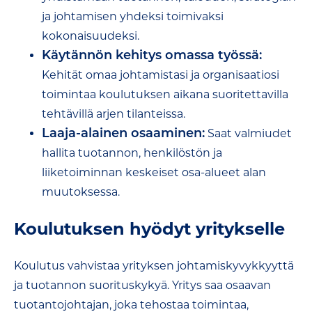
ja johtamisen yhdeksi toimivaksi
kokonaisuudeksi.
Käytännön kehitys omassa työssä:
Kehität omaa johtamistasi ja organisaatiosi
toimintaa koulutuksen aikana suoritettavilla
tehtävillä arjen tilanteissa.
Laaja-alainen osaaminen:
Saat valmiudet
hallita tuotannon, henkilöstön ja
liiketoiminnan keskeiset osa-alueet alan
muutoksessa.
Koulutuksen hyödyt yritykselle
Koulutus vahvistaa yrityksen johtamiskyvykkyyttä
ja tuotannon suorituskykyä. Yritys saa osaavan
tuotantojohtajan, joka tehostaa toimintaa,