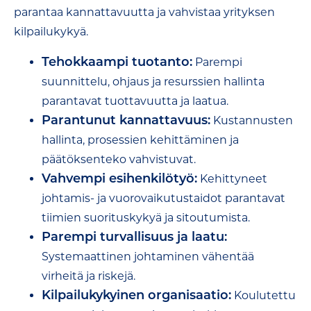
parantaa kannattavuutta ja vahvistaa yrityksen
kilpailukykyä.
Tehokkaampi tuotanto:
Parempi
suunnittelu, ohjaus ja resurssien hallinta
parantavat tuottavuutta ja laatua.
Parantunut kannattavuus:
Kustannusten
hallinta, prosessien kehittäminen ja
päätöksenteko vahvistuvat.
Vahvempi esihenkilötyö:
Kehittyneet
johtamis- ja vuorovaikutustaidot parantavat
tiimien suorituskykyä ja sitoutumista.
Parempi turvallisuus ja laatu:
Systemaattinen johtaminen vähentää
virheitä ja riskejä.
Kilpailukykyinen organisaatio:
Koulutettu