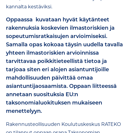
kannalta kestäviksi.
Oppaassa kuvataan hyvät käytänteet
rakennuksia koskevien ilmastoriskien ja
sopeutumisratkaisujen arvioimiseksi.
Samalla opas kokoaa täysin uudella tavalla
yhteen ilmastoriskien arvioinnissa
tarvittavaa poikkitieteellistä tietoa ja
tarjoaa siten eri alojen asiantuntijoille
mahdollisuuden päivittää omaa
asiantuntijaosaamista. Oppaan liitteessä
annetaan suosituksia EU:n
taksonomialuokituksen mukaiseen
menettelyyn.
Rakennusteollisuuden Koulutuskeskus RATEKO
on tilannut oppaan osana Taksonomian