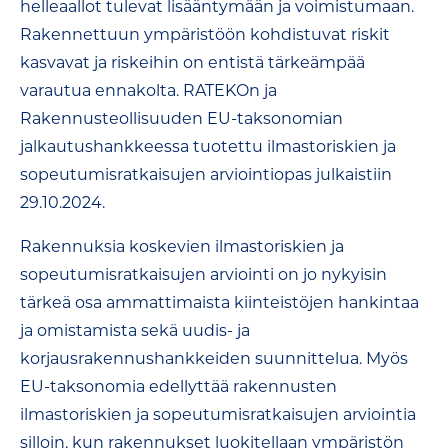
helleaallot tulevat lisääntymään ja voimistumaan.
Rakennettuun ympäristöön kohdistuvat riskit
kasvavat ja riskeihin on entistä tärkeämpää
varautua ennakolta. RATEKOn ja
Rakennusteollisuuden EU-taksonomian
jalkautushankkeessa tuotettu ilmastoriskien ja
sopeutumisratkaisujen arviointiopas julkaistiin
29.10.2024.
Rakennuksia koskevien ilmastoriskien ja
sopeutumisratkaisujen arviointi on jo nykyisin
tärkeä osa ammattimaista kiinteistöjen hankintaa
ja omistamista sekä uudis- ja
korjausrakennushankkeiden suunnittelua. Myös
EU-taksonomia edellyttää rakennusten
ilmastoriskien ja sopeutumisratkaisujen arviointia
silloin, kun rakennukset luokitellaan ympäristön