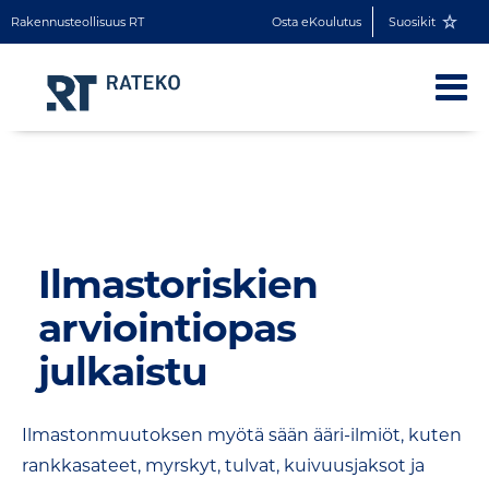
Rakennusteollisuus RT
Osta eKoulutus
Suosikit
Ilmastoriskien
arviointiopas
julkaistu
Ilmastonmuutoksen myötä sään ääri-ilmiöt, kuten
rankkasateet, myrskyt, tulvat, kuivuusjaksot ja