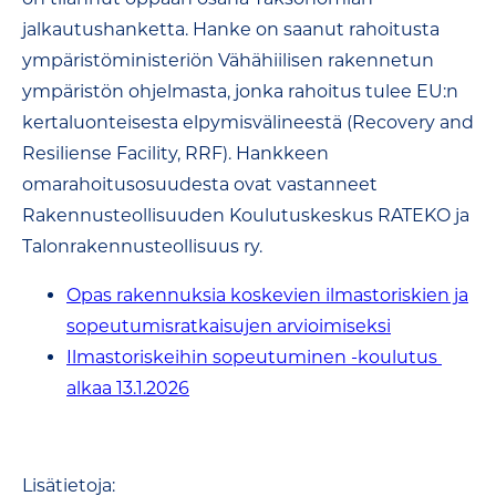
jalkautushanketta. Hanke on saanut rahoitusta
ympäristöministeriön Vähähiilisen rakennetun
ympäristön ohjelmasta, jonka rahoitus tulee EU:n
kertaluonteisesta elpymisvälineestä (Recovery and
Resiliense Facility, RRF). Hankkeen
omarahoitusosuudesta ovat vastanneet
Rakennusteollisuuden Koulutuskeskus RATEKO ja
Talonrakennusteollisuus ry.
Opas rakennuksia koskevien ilmastoriskien ja
sopeutumisratkaisujen arvioimiseksi
Ilmastoriskeihin sopeutuminen -koulutus
alkaa 13.1.2026
Lisätietoja: