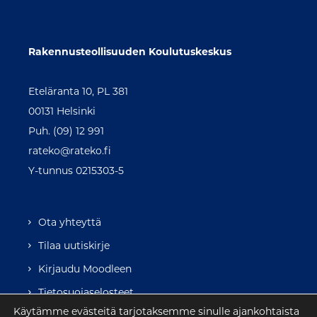
Rakennusteollisuuden Koulutuskeskus
Eteläranta 10, PL 381
00131 Helsinki
Puh. (09) 12 991
rateko@rateko.fi
Y-tunnus 0215303-5
Ota yhteyttä
Tilaa uutiskirje
Kirjaudu Moodleen
Tietosuojaselosteet
Käytämme evästeitä tarjotaksemme sinulle ajankohtaista