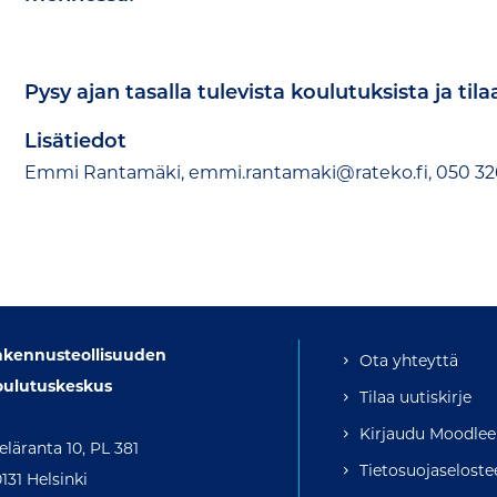
Pysy ajan tasalla tulevista koulutuksista ja tilaa
Lisätiedot
Emmi Rantamäki, emmi.rantamaki@rateko.fi, 050 32
akennusteollisuuden
Ota yhteyttä
oulutuskeskus
Tilaa uutiskirje
Kirjaudu Moodlee
eläranta 10, PL 381
Tietosuojaseloste
131 Helsinki