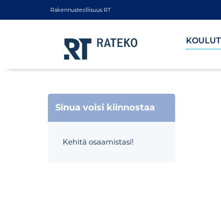
Rakennusteollisuus RT
KOULUT
Sinua voisi kiinnostaa
Kehitä osaamistasi!