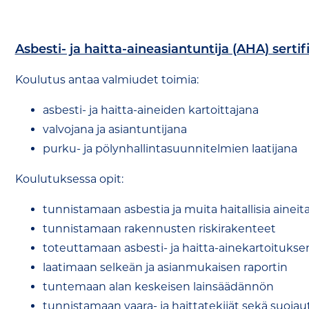
Asbesti- ja haitta-aineasiantuntija (AHA) serti
Koulutus antaa valmiudet toimia:
asbesti- ja haitta-aineiden kartoittajana
valvojana ja asiantuntijana
purku- ja pölynhallintasuunnitelmien laatijana
Koulutuksessa opit:
tunnistamaan asbestia ja muita haitallisia aineita
tunnistamaan rakennusten riskirakenteet
toteuttamaan asbesti- ja haitta-ainekartoitukse
laatimaan selkeän ja asianmukaisen raportin
tuntemaan alan keskeisen lainsäädännön
tunnistamaan vaara- ja haittatekijät sekä suojau