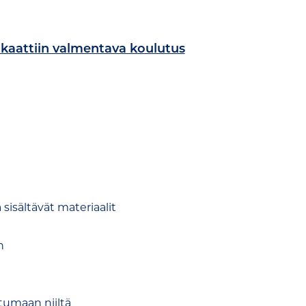
fikaattiin valmentava koulutus
 sisältävät materiaalit
n
tumaan niiltä