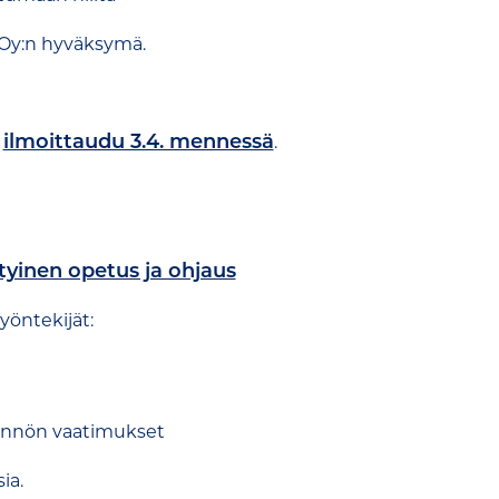
Oy:n hyväksymä.
ilmoittaudu 3.4. mennessä
,
.
ityinen opetus ja ohjaus
yöntekijät:
dännön vaatimukset
ia.