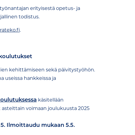
yönantajan erityisestä opetus- ja
allinen todistus.
ateko.fi
.
skoulutukset
en kehittämiseen sekä päivitystyöhön.
 useissa hankkeissa ja
oulutuksessa
käsitellään
 asteittain voimaan joulukuusta 2025
15.
Ilmoittaudu mukaan 5.5.