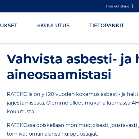
Tilaa uutiskirje
T
UKSET
e
KOULUTUS
TIETOPANKIT
Vahvista asbesti- ja 
aineosaamistasi
RATEKOlla on yli 20 vuoden kokemus asbesti- ja hait
järjestämisestä. Olemme olleet mukana luomassa AHA
koulutusta.
RATEKOssa opiskellaan monimuotoisesti, joustavasti ja
toimivat oman alansa huippuosaajat. ​