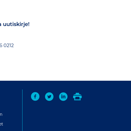
 uutiskirje!
6 0212
n
et