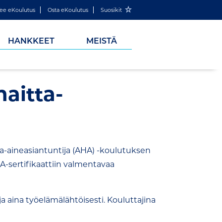
ee eKoulutus
Osta eKoulutus
Suosikit
HANKKEET
MEISTÄ
haitta-
ta-aineasiantuntija (AHA) -koulutuksen
-sertifikaattiin valmentavaa
 aina työelämälähtöisesti. Kouluttajina