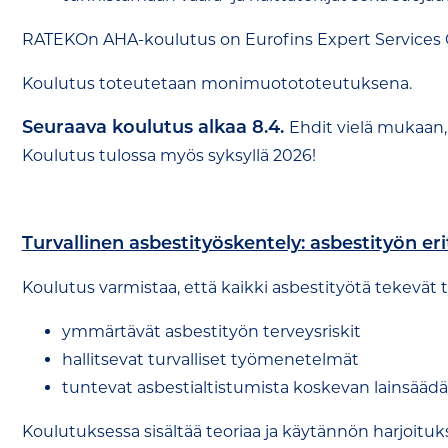
RATEKOn AHA-koulutus on Eurofins Expert Services 
Koulutus toteutetaan monimuotototeutuksena.
Seuraava koulutus alkaa 8.4.
Ehdit vielä mukaan
Koulutus tulossa myös syksyllä 2026!
Turvallinen asbestityöskentely: asbestityön er
Koulutus varmistaa, että kaikki asbestityötä tekevät t
ymmärtävät asbestityön terveysriskit
hallitsevat turvalliset työmenetelmät
tuntevat asbestialtistumista koskevan lainsää
Koulutuksessa sisältää teoriaa ja käytännön harjoituks