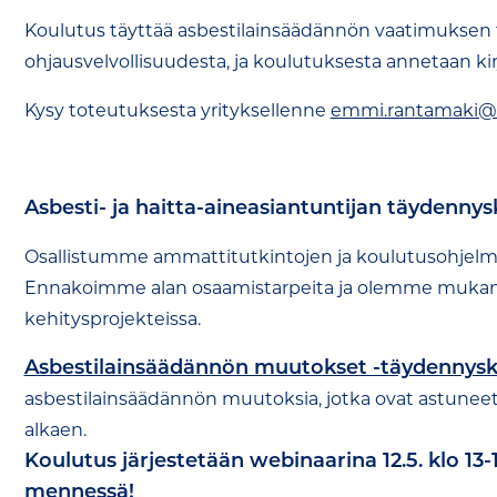
Koulutus täyttää asbestilainsäädännön vaatimuksen t
ohjausvelvollisuudesta, ja koulutuksesta annetaan kirj
Kysy toteutuksesta yrityksellenne
emmi.rantamaki@r
Asbesti- ja haitta-aineasiantuntijan täydenny
Osallistumme ammattitutkintojen ja koulutusohjelmi
Ennakoimme alan osaamistarpeita ja olemme mukana
kehitysprojekteissa.
Asbestilainsäädännön muutokset -täydennysk
asbestilainsäädännön muutoksia, jotka ovat astuneet
alkaen.
Koulutus järjestetään webinaarina 12.5. klo 13-
mennessä!