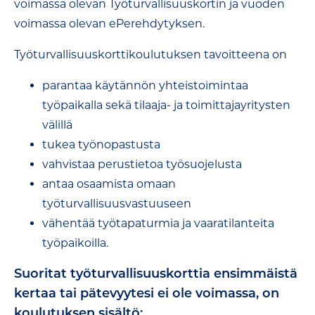
voimassa olevan Työturvallisuuskortin ja vuoden
voimassa olevan ePerehdytyksen.
Työturvallisuuskorttikoulutuksen tavoitteena on
parantaa käytännön yhteistoimintaa
työpaikalla sekä tilaaja- ja toimittajayritysten
välillä
tukea työnopastusta
vahvistaa perustietoa työsuojelusta
antaa osaamista omaan
työturvallisuusvastuuseen
vähentää työtapaturmia ja vaaratilanteita
työpaikoilla.
Suoritat työturvallisuuskorttia ensimmäistä
kertaa tai pätevyytesi ei ole voimassa, on
koulutuksen sisältö: