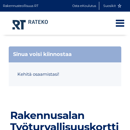
Rakennusteollisuus RT
Osta eKoulutus
Suosikit
Sinua voisi kiinnostaa
Kehitä osaamistasi!
Rakennusalan
Työturvallisuuskortti