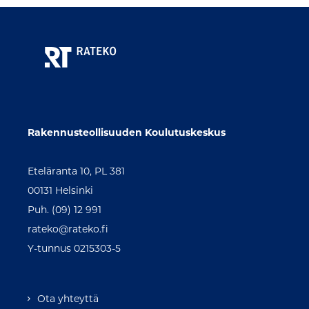
Rakennusteollisuuden Koulutuskeskus
Eteläranta 10, PL 381
00131 Helsinki
Puh. (09) 12 991
rateko@rateko.fi
Y-tunnus 0215303-5
Ota yhteyttä