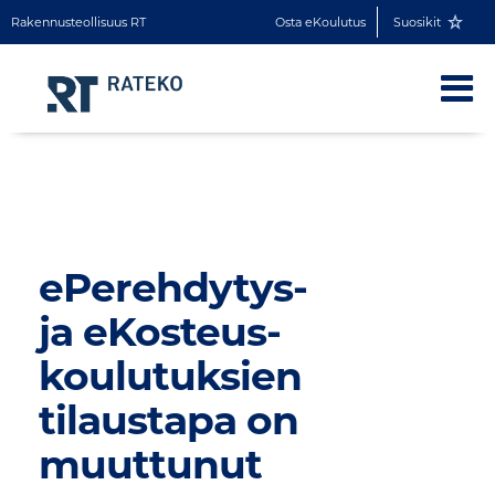
Rakennusteollisuus RT
Osta eKoulutus
Suosikit
ePerehdytys-
ja eKosteus-
koulutuksien
tilaustapa on
muuttunut