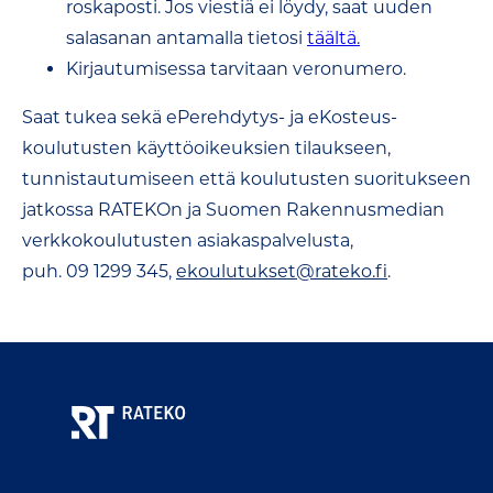
roskaposti. Jos viestiä ei löydy, saat uuden
salasanan antamalla tietosi
täältä.
Kirjautumisessa tarvitaan veronumero.
Saat tukea sekä ePerehdytys- ja eKosteus-
koulutusten käyttöoikeuksien tilaukseen,
tunnistautumiseen että koulutusten suoritukseen
jatkossa RATEKOn ja Suomen Rakennusmedian
verkkokoulutusten asiakaspalvelusta,
puh. 09 1299 345,
ekoulutukset@rateko.fi
.