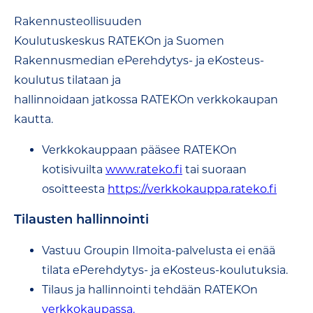
Rakennusteollisuuden
Koulutuskeskus RATEKOn ja Suomen
Rakennusmedian ePerehdytys- ja eKosteus-
koulutus tilataan ja
hallinnoidaan jatkossa RATEKOn verkkokaupan
kautta.
Verkkokauppaan pääsee RATEKOn
kotisivuilta
www.rateko.fi
tai suoraan
osoitteesta
https://verkkokauppa.rateko.fi
Tilausten hallinnointi
Vastuu Groupin Ilmoita-palvelusta ei enää
tilata ePerehdytys- ja eKosteus-koulutuksia.
Tilaus ja hallinnointi tehdään RATEKOn
verkkokaupassa.