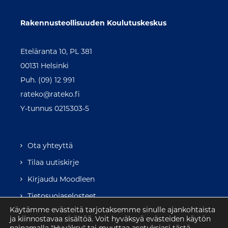
Rakennusteollisuuden Koulutuskeskus
Eteläranta 10, PL 381
00131 Helsinki
Puh. (09) 12 991
rateko@rateko.fi
Y-tunnus 0215303-5
Ota yhteyttä
Tilaa uutiskirje
Kirjaudu Moodleen
Tietosuojaselosteet
Käytämme evästeitä tarjotaksemme sinulle ajankohtaista
ja kiinnostavaa sisältöä. Voit hyväksyä evästeiden käytön