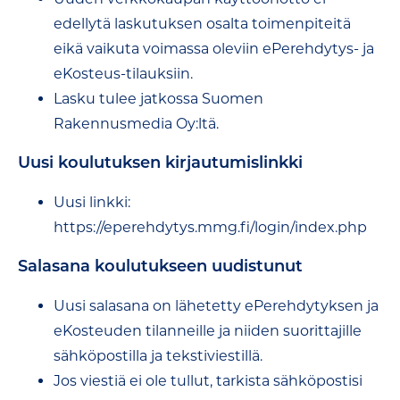
edellytä laskutuksen osalta toimenpiteitä
eikä vaikuta voimassa oleviin ePerehdytys- ja
eKosteus-tilauksiin.
Lasku tulee jatkossa Suomen
Rakennusmedia Oy:ltä.
Uusi koulutuksen kirjautumislinkki
Uusi linkki:
https://eperehdytys.mmg.fi/login/index.php
Salasana koulutukseen uudistunut
Uusi salasana on lähetetty ePerehdytyksen ja
eKosteuden tilanneille ja niiden suorittajille
sähköpostilla ja tekstiviestillä.
Jos viestiä ei ole tullut, tarkista sähköpostisi