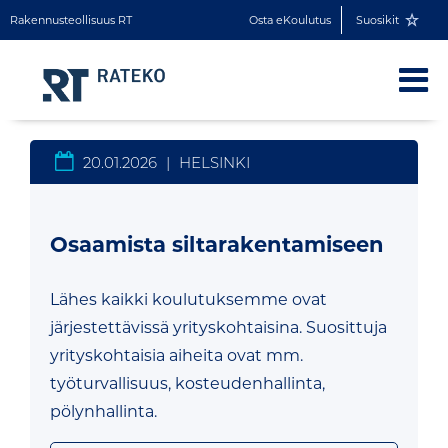
Rakennusteollisuus RT
Osta eKoulutus
Suosikit
20.01.2026
|
HELSINKI
Osaamista siltarakentamiseen
Lähes kaikki koulutuksemme ovat
järjestettävissä yrityskohtaisina. Suosittuja
yrityskohtaisia aiheita ovat mm.
työturvallisuus, kosteudenhallinta,
pölynhallinta.