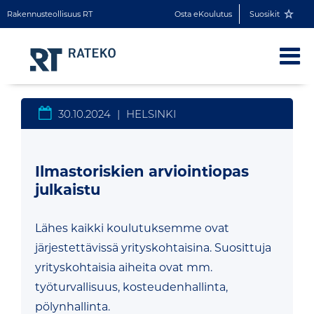
Rakennusteollisuus RT
Osta eKoulutus
Suosikit
30.10.2024
|
HELSINKI
Ilmastoriskien arviointiopas
julkaistu
Lähes kaikki koulutuksemme ovat
järjestettävissä yrityskohtaisina. Suosittuja
yrityskohtaisia aiheita ovat mm.
työturvallisuus, kosteudenhallinta,
pölynhallinta.