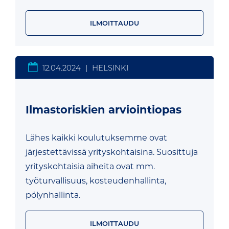
ILMOITTAUDU
12.04.2024
|
HELSINKI
Ilmastoriskien arviointiopas
Lähes kaikki koulutuksemme ovat
järjestettävissä yrityskohtaisina. Suosittuja
yrityskohtaisia aiheita ovat mm.
työturvallisuus, kosteudenhallinta,
pölynhallinta.
ILMOITTAUDU