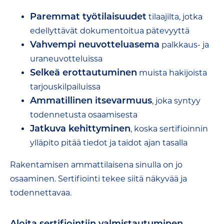
Paremmat työtilaisuudet
tilaajilta, jotka
edellyttävät dokumentoitua pätevyyttä
Vahvempi neuvotteluasema
palkkaus- ja
uraneuvotteluissa
Selkeä erottautuminen
muista hakijoista
tarjouskilpailuissa
Ammatillinen itsevarmuus
, joka syntyy
todennetusta osaamisesta
Jatkuva kehittyminen
, koska sertifioinnin
ylläpito pitää tiedot ja taidot ajan tasalla
Rakentamisen ammattilaisena sinulla on jo
osaaminen. Sertifiointi tekee siitä näkyvää ja
todennettavaa.
Aloita sertifiointiin valmistautuminen