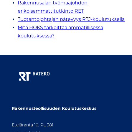
Rakennusalan työmaajohdon
erikoisammattitutkinto RET
Tuotantojohtajan pätevyys RTJ-koulutuksella
Mitä HOKS tarkoittaa ammatillisessa
koulutuksessa?
Rakennusteollisuuden Koulutuskeskus
Eteläranta 10, PL 381