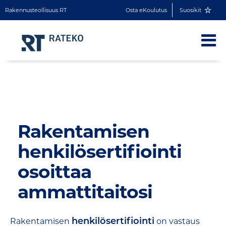
Rakennusteollisuus RT
Osta eKoulutus
Suosikit
Rakentamisen
henkilösertifiointi
osoittaa
ammattitaitosi
henkilösertifiointi
Rakentamisen
on vastaus