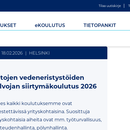
Tilaa uutiskirje
T
UKSET
e
KOULUTUS
TIETOPANKIT
18.02.2026
|
HELSINKI
ltojen vedeneristystöiden
lvojan siirtymäkoulutus 2026
es kaikki koulutuksemme ovat
jestettävissä yrityskohtaisina. Suosittuja
tyskohtaisia aiheita ovat mm. työturvallisuus,
teudenhallinta, pölynhallinta.