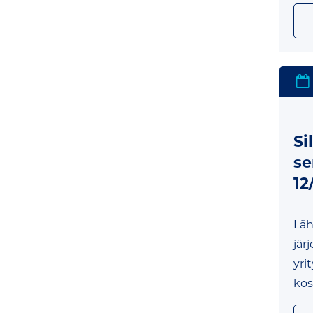
Si
se
12
Läh
jär
yri
kos