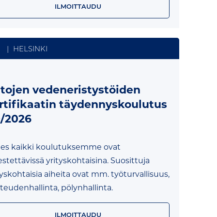
ILMOITTAUDU
|
HELSINKI
ltojen vedeneristystöiden
rtifikaatin täydennyskoulutus
/2026
es kaikki koulutuksemme ovat
jestettävissä yrityskohtaisina. Suosittuja
tyskohtaisia aiheita ovat mm. työturvallisuus,
teudenhallinta, pölynhallinta.
ILMOITTAUDU