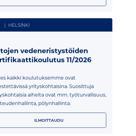
|
HELSINKI
ltojen vedeneristystöiden
rtifikaattikoulutus 11/2026
es kaikki koulutuksemme ovat
jestettävissä yrityskohtaisina. Suosittuja
tyskohtaisia aiheita ovat mm. työturvallisuus,
teudenhallinta, pölynhallinta.
ILMOITTAUDU