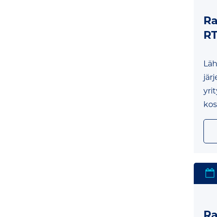
Ra
RT
Läh
jär
yri
kos
Ra