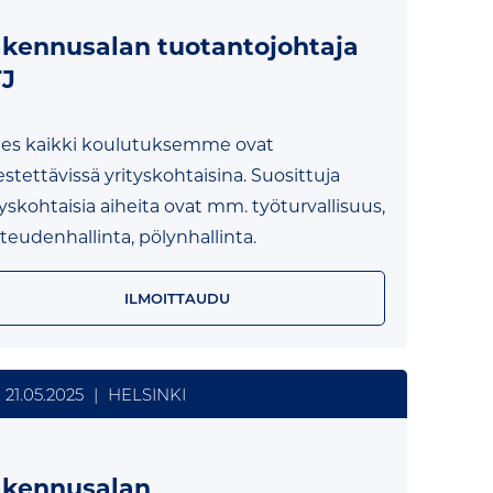
kennusalan tuotantojohtaja
J
es kaikki koulutuksemme ovat
jestettävissä yrityskohtaisina. Suosittuja
tyskohtaisia aiheita ovat mm. työturvallisuus,
teudenhallinta, pölynhallinta.
ILMOITTAUDU
21.05.2025
|
HELSINKI
kennusalan