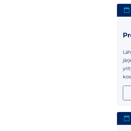
Pr
Läh
jär
yri
kos