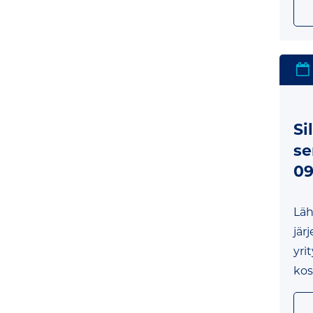
Si
se
09
Läh
jär
yri
kos