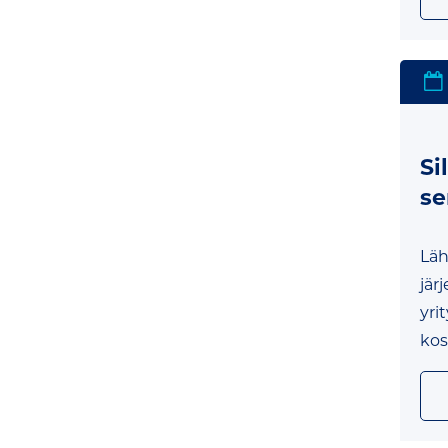
Si
se
Läh
jär
yri
kos