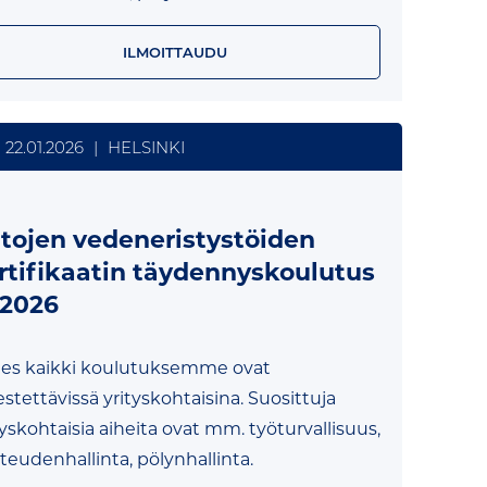
ILMOITTAUDU
22.01.2026
|
HELSINKI
ltojen vedeneristystöiden
rtifikaatin täydennyskoulutus
/2026
es kaikki koulutuksemme ovat
jestettävissä yrityskohtaisina. Suosittuja
tyskohtaisia aiheita ovat mm. työturvallisuus,
teudenhallinta, pölynhallinta.