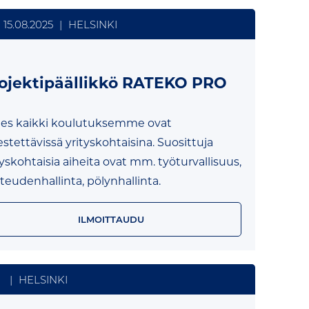
15.08.2025
|
HELSINKI
ojektipäällikkö RATEKO PRO
es kaikki koulutuksemme ovat
jestettävissä yrityskohtaisina. Suosittuja
tyskohtaisia aiheita ovat mm. työturvallisuus,
teudenhallinta, pölynhallinta.
ILMOITTAUDU
|
HELSINKI