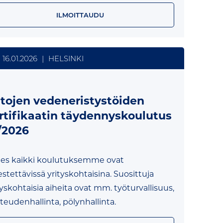
ILMOITTAUDU
16.01.2026
|
HELSINKI
ltojen vedeneristystöiden
rtifikaatin täydennyskoulutus
/2026
es kaikki koulutuksemme ovat
jestettävissä yrityskohtaisina. Suosittuja
tyskohtaisia aiheita ovat mm. työturvallisuus,
teudenhallinta, pölynhallinta.