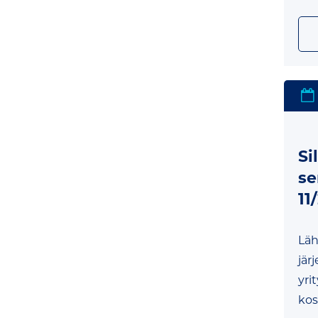
Si
se
11
Läh
jär
yri
kos