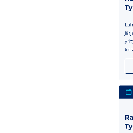
Ty
Läh
jär
yri
kos
Ra
Ty