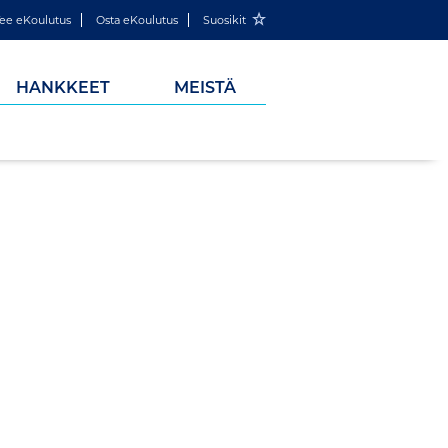
ee eKoulutus
Osta eKoulutus
Suosikit
HANKKEET
MEISTÄ