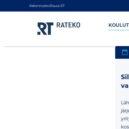
Rakennusteollisuus RT
KOULUT
Si
va
Läh
jär
yri
kos