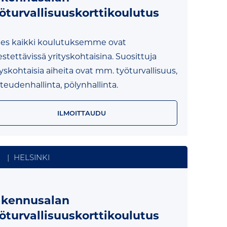
öturvallisuuskorttikoulutus
es kaikki koulutuksemme ovat
jestettävissä yrityskohtaisina. Suosittuja
tyskohtaisia aiheita ovat mm. työturvallisuus,
teudenhallinta, pölynhallinta.
ILMOITTAUDU
|
HELSINKI
kennusalan
öturvallisuuskorttikoulutus