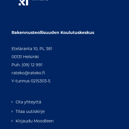
Rakennusteollisuuden Koulutuskeskus
Eteläranta 10, PL 381
00131 Helsinki
Puh. (09) 12 991
rateko@rateko.fi
Y-tunnus 0215303-5
Ota yhteyttä
Tilaa uutiskirje
Kirjaudu Moodleen