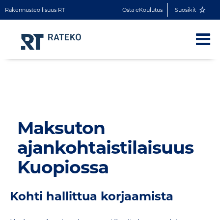
Rakennusteollisuus RT
Osta eKoulutus
Suosikit
Maksuton
ajankohtaistilaisuus
Kuopiossa
Kohti hallittua korjaamista