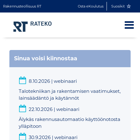
Rakennusteollisuus RT
Osta eKoulutus
Suosikit
Sinua voisi kiinnostaa
8.10.2026
|
webinaari
Talotekniikan ja rakentamisen vaatimukset,
lainsäädäntö ja käytännöt
22.10.2026
|
webinaari
Älykäs rakennusautomaatio käyttöönotosta
ylläpitoon
30.9.2026
|
webinaari