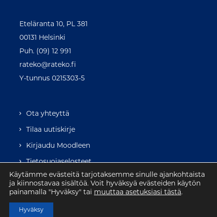
Eteläranta 10, PL 381
00131 Helsinki
Puh. (09) 12 991
rateko@rateko.fi
Y-tunnus 0215303-5
Ota yhteyttä
Tilaa uutiskirje
Kirjaudu Moodleen
Tietosuojaselosteet
Käytämme evästeitä tarjotaksemme sinulle ajankohtaista
ja kiinnostavaa sisältöä. Voit hyväksyä evästeiden käytön
painamalla "Hyväksy" tai
muuttaa asetuksiasi tästä
.
Hyväksy