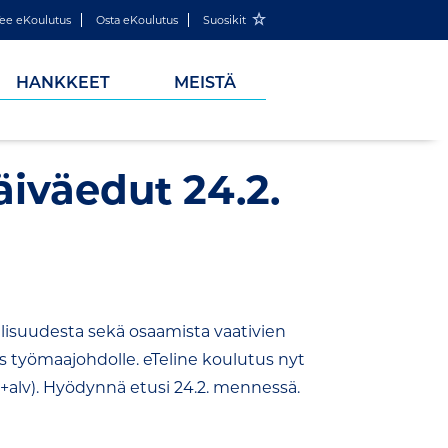
ee eKoulutus
Osta eKoulutus
Suosikit
HANKKEET
MEISTÄ
iväedut 24.2.
allisuudesta sekä osaamista vaativien
 työmaajohdolle. eTeline koulutus nyt
 (+alv). Hyödynnä etusi 24.2. mennessä.