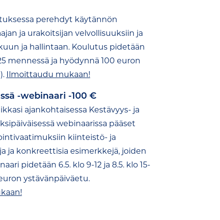
utuksessa perehdyt käytännön
an ja urakoitsijan velvollisuuksiin ja
kuun ja hallintaan. Koulutus pidetään
.2025 mennessä ja hyödynnä 100 euron
).
Ilmoittaudu mukaan!
ssä -webinaari -100 €
ikkasi ajankohtaisessa Kestävyys- ja
ksipäiväisessä webinaarissa pääset
tivaatimuksiin kiinteistö- ja
 ja konkreettisia esimerkkejä, joiden
i pidetään 6.5. klo 9-12 ja 8.5. klo 15-
euron ystävänpäiväetu.
kaan!