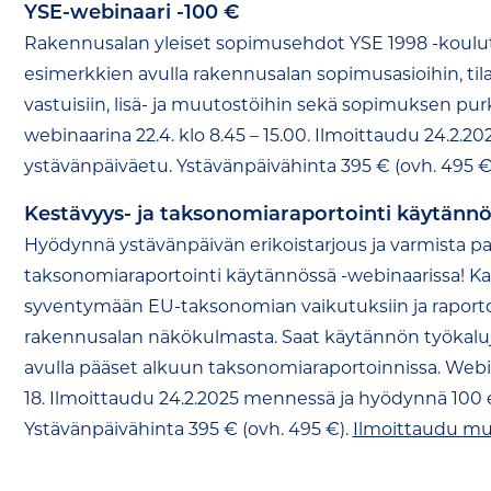
YSE-webinaari -100 €
Rakennusalan yleiset sopimusehdot YSE 1998 -koul
esimerkkien avulla rakennusalan sopimusasioihin, tilaaj
vastuisiin, lisä- ja muutostöihin sekä sopimuksen pur
webinaarina 22.4. klo 8.45 – 15.00. Ilmoittaudu 24.2
ystävänpäiväetu. Ystävänpäivähinta 395 € (ovh. 495 €
Kestävyys- ja taksonomiaraportointi käytännö
Hyödynnä ystävänpäivän erikoistarjous ja varmista pa
taksonomiaraportointi käytännössä -webinaarissa! Ka
syventymään EU-taksonomian vaikutuksiin ja raportoin
rakennusalan näkökulmasta. Saat käytännön työkaluja
avulla pääset alkuun taksonomiaraportoinnissa. Webinaar
18. Ilmoittaudu 24.2.2025 mennessä ja hyödynnä 100 
Ystävänpäivähinta 395 € (ovh. 495 €).
Ilmoittaudu mu