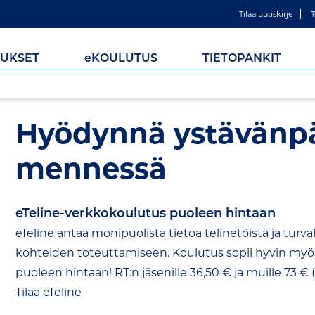
Tilaa uutiskirje
T
UKSET
e
KOULUTUS
TIETOPANKIT
Hyödynnä ystävänpä
mennessä
eTeline-verkkokoulutus puoleen hintaan
eTeline antaa monipuolista tietoa telinetöistä ja turv
kohteiden toteuttamiseen. Koulutus sopii hyvin myös
puoleen hintaan! RT:n jäsenille 36,50 € ja muille 73 €
Tilaa eTeline