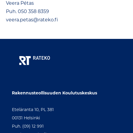
Veera Pétas
Puh. 050 358 8359
veera.petas@rateko.fi
Rakennusteollisuuden Koulutuskeskus
Eteläranta 10, PL 381
00131 Helsinki
Puh. (09) 12 991