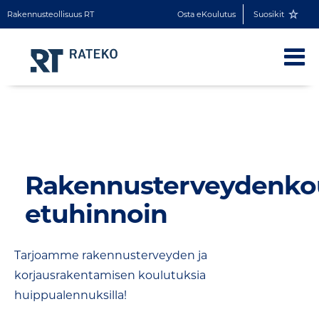
Rakennusteollisuus RT
Osta eKoulutus
Suosikit
Rakennusterveydenko
etuhinnoin
Tarjoamme rakennusterveyden ja
korjausrakentamisen koulutuksia
huippualennuksilla!