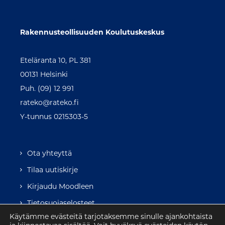
Rakennusteollisuuden Koulutuskeskus
Eteläranta 10, PL 381
00131 Helsinki
Puh. (09) 12 991
rateko@rateko.fi
Y-tunnus 0215303-5
Ota yhteyttä
Tilaa uutiskirje
Kirjaudu Moodleen
Tietosuojaselosteet
Käytämme evästeitä tarjotaksemme sinulle ajankohtaista