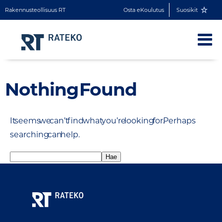
Rakennusteollisuus RT
Osta eKoulutus
Suosikit
Nothing Found
It seems we can’t find what you’re looking for. Perhaps
searching can help.
Haku: