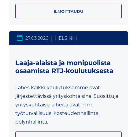
ILMOITTAUDU
27.03.2026
|
HELSINKI
Laaja-alaista ja monipuolista
osaamista RTJ-koulutuksesta
Lähes kaikki koulutuksemme ovat
järjestettävissä yrityskohtaisina. Suosittuja
yrityskohtaisia aiheita ovat mm.
työturvallisuus, kosteudenhallinta,
pölynhallinta.