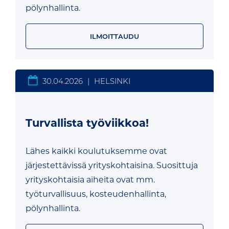
pölynhallinta.
ILMOITTAUDU
30.04.2026
|
HELSINKI
Turvallista työviikkoa!
Lähes kaikki koulutuksemme ovat
järjestettävissä yrityskohtaisina. Suosittuja
yrityskohtaisia aiheita ovat mm.
työturvallisuus, kosteudenhallinta,
pölynhallinta.