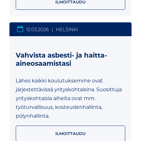
ILMOITTAUDU
12.03.2026
|
HELSINKI
Vahvista asbesti- ja haitta-
aineosaamistasi
Lähes kaikki koulutuksemme ovat
järjestettävissä yrityskohtaisina. Suosittuja
yrityskohtaisia aiheita ovat mm.
työturvallisuus, kosteudenhallinta,
pölynhallinta.
ILMOITTAUDU