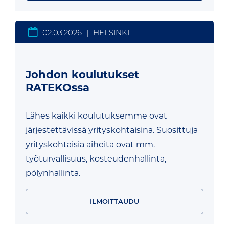
02.03.2026
|
HELSINKI
Johdon koulutukset
RATEKOssa
Lähes kaikki koulutuksemme ovat
järjestettävissä yrityskohtaisina. Suosittuja
yrityskohtaisia aiheita ovat mm.
työturvallisuus, kosteudenhallinta,
pölynhallinta.
ILMOITTAUDU