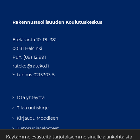
Rakennusteollisuuden Koulutuskeskus
Eteläranta 10, PL 381
00131 Helsinki
Puh. (09) 12 991
rateko@rateko.fi
Y-tunnus 0215303-5
Ota yhteyttä
Tilaa uutiskirje
Kirjaudu Moodleen
Tietosuojaselosteet
Käytämme evästeitä tarjotaksemme sinulle ajankohtaista