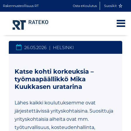
Rakennusteollisuus RT
Osta eKoulutus
Suosikit
26.05.2026
|
HELSINKI
Katse kohti korkeuksia –
työmaapäällikkö Mika
Kuukkasen uratarina
Lähes kaikki koulutuksemme ovat
järjestettävissä yrityskohtaisina. Suosittuja
yrityskohtaisia aiheita ovat mm.
työturvallisuus, kosteudenhallinta,