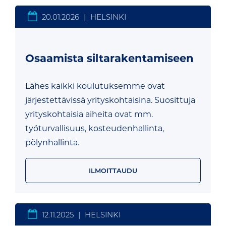
20.01.2026
|
HELSINKI
Osaamista siltarakentamiseen
Lähes kaikki koulutuksemme ovat
järjestettävissä yrityskohtaisina. Suosittuja
yrityskohtaisia aiheita ovat mm.
työturvallisuus, kosteudenhallinta,
pölynhallinta.
ILMOITTAUDU
12.11.2025
|
HELSINKI