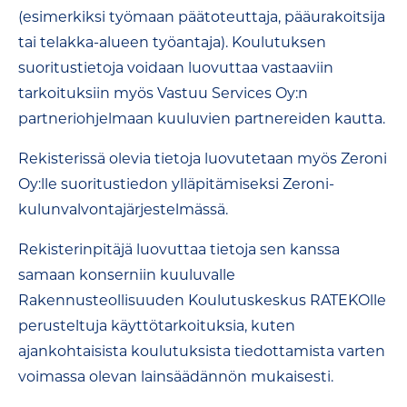
(esimerkiksi työmaan päätoteuttaja, pääurakoitsija
tai telakka-alueen työantaja). Koulutuksen
suoritustietoja voidaan luovuttaa vastaaviin
tarkoituksiin myös Vastuu Services Oy:n
partneriohjelmaan kuuluvien partnereiden kautta.
Rekisterissä olevia tietoja luovutetaan myös Zeroni
Oy:lle suoritustiedon ylläpitämiseksi Zeroni-
kulunvalvontajärjestelmässä.
Rekisterinpitäjä luovuttaa tietoja sen kanssa
samaan konserniin kuuluvalle
Rakennusteollisuuden Koulutuskeskus RATEKOlle
perusteltuja käyttötarkoituksia, kuten
ajankohtaisista koulutuksista tiedottamista varten
voimassa olevan lainsäädännön mukaisesti.