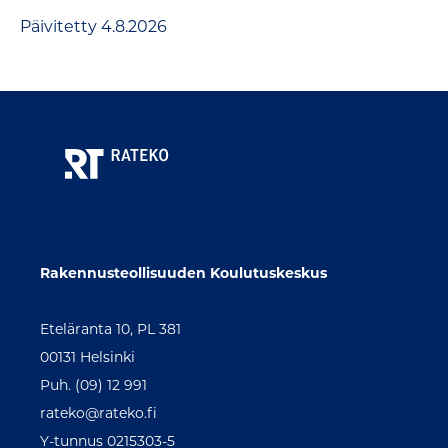
Päivitetty 4.8.2026
Rakennusteollisuuden Koulutuskeskus
Eteläranta 10, PL 381
00131 Helsinki
Puh. (09) 12 991
rateko@rateko.fi
Y-tunnus 0215303-5