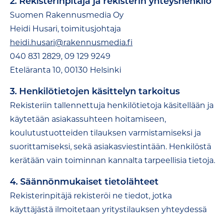
2. Rekisterinpitäjä ja rekisterin yhteyshenkilö
Suomen Rakennusmedia Oy
Heidi Husari, toimitusjohtaja
heidi.husari@rakennusmedia.fi
040 831 2829, 09 129 9249
Eteläranta 10, 00130 Helsinki
3. Henkilötietojen käsittelyn tarkoitus
Rekisteriin tallennettuja henkilötietoja käsitellään ja
käytetään asiakassuhteen hoitamiseen,
koulutustuotteiden tilauksen varmistamiseksi ja
suorittamiseksi, sekä asiakasviestintään. Henkilöstä
kerätään vain toiminnan kannalta tarpeellisia tietoja.
4. Säännönmukaiset tietolähteet
Rekisterinpitäjä rekisteröi ne tiedot, jotka
käyttäjästä ilmoitetaan yritystilauksen yhteydessä