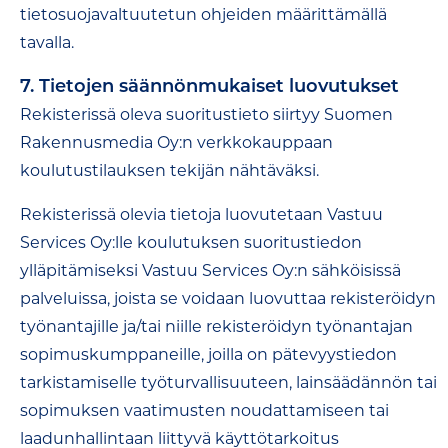
tietosuojavaltuutetun ohjeiden määrittämällä
tavalla.
7. Tietojen säännönmukaiset luovutukset
Rekisterissä oleva suoritustieto siirtyy Suomen
Rakennusmedia Oy:n verkkokauppaan
koulutustilauksen tekijän nähtäväksi.
Rekisterissä olevia tietoja luovutetaan Vastuu
Services Oy:lle koulutuksen suoritustiedon
ylläpitämiseksi Vastuu Services Oy:n sähköisissä
palveluissa, joista se voidaan luovuttaa rekisteröidyn
työnantajille ja/tai niille rekisteröidyn työnantajan
sopimuskumppaneille, joilla on pätevyystiedon
tarkistamiselle työturvallisuuteen, lainsäädännön tai
sopimuksen vaatimusten noudattamiseen tai
laadunhallintaan liittyvä käyttötarkoitus