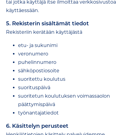
tai jotka käyttäjä itse ilmoittaa verkkosivustoa
käyttäessään.
5. Rekisterin sisältämät tiedot
Rekisteriin kerätään käyttäjästä
etu- ja sukunimi
veronumero
puhelinnumero
sähköpostiosoite
suoritettu koulutus
suorituspäivä
suoritetun koulutuksen voimassaolon
päättymispäivä
työnantajatiedot
6. Käsittelyn perusteet
Henkilötietojen käsittely palveluidemme