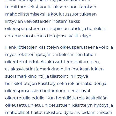
toimittamiseksi, koulutuksen suorittamisen
mahdollistamiseksi ja koulutussuoritukseen
liittyvien velvoitteiden hoitamiseksi:
oikeusperusteena on sopimussuhde ja henkilön
antama suostumus tietojensa käsittelyyn.
Henkilötietojen käsittelyn oikeusperusteena voi olla
myös rekisterinpitäjän tai kolmannen tahon
oikeutetut edut. Asiakassuhteen hoitaminen,
asiakasviestintä, markkinointiin (mukaan lukien
suoramarkkinointi) ja tilastointiin liittyvä
henkilötietojen käsittely, sekä reklamaatioiden ja
oikeusprosessien hoitaminen perustuvat
oikeutetulle edulle. Kun henkilötietoja käsitellään
oikeutettuun etuun perustuen, käsittelyn hyödyt ja
mahdolliset haitat rekisteröidylle arvioidaan tarkasti