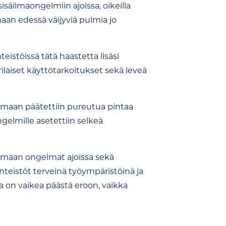
säilmaongelmiin ajoissa, oikeilla
maan edessä väijyviä pulmia jo
eistöissä tätä haastetta lisäsi
rilaiset käyttötarkoitukset sekä leveä
lmaan päätettiin pureutua pintaa
gelmille asetettiin selkeä
emaan ongelmat ajoissa sekä
nteistöt terveinä työympäristöinä ja
 on vaikea päästä eroon, vaikka