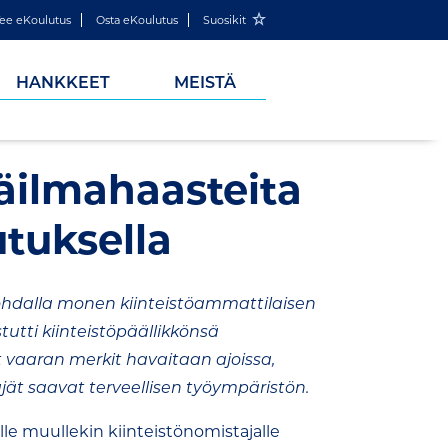
ee eKoulutus
Osta eKoulutus
Suosikit
HANKKEET
MEISTÄ
säilmahaasteita
tuksella
ohdalla monen kiinteistöammattilaisen
utti kiinteistöpäällikkönsä
t vaaran merkit havaitaan ajoissa,
äjät saavat terveellisen työympäristön.
elle muullekin kiinteistönomistajalle