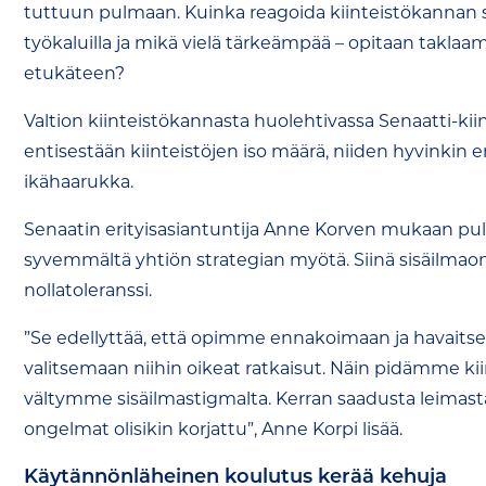
tuttuun pulmaan. Kuinka reagoida kiinteistökannan si
työkaluilla ja mikä vielä tärkeämpää – opitaan taklaa
etukäteen?
Valtion kiinteistökannasta huolehtivassa Senaatti-kiint
entisestään kiinteistöjen iso määrä, niiden hyvinkin e
ikähaarukka.
Senaatin erityisasiantuntija Anne Korven mukaan pu
syvemmältä yhtiön strategian myötä. Siinä sisäilmaon
nollatoleranssi.
”Se edellyttää, että opimme ennakoimaan ja havaits
valitsemaan niihin oikeat ratkaisut. Näin pidämme kii
vältymme sisäilmastigmalta. Kerran saadusta leimasta
ongelmat olisikin korjattu”, Anne Korpi lisää.
Käytännönläheinen koulutus kerää kehuja