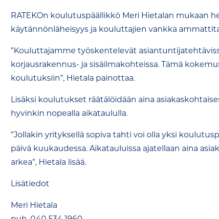
RATEKOn koulutuspäällikkö Meri Hietalan mukaan hei
käytännönläheisyys ja kouluttajien vankka ammattita
”Kouluttajamme työskentelevät asiantuntijatehtäviss
korjausrakennus- ja sisäilmakohteissa. Tämä kokem
koulutuksiin”, Hietala painottaa.
Lisäksi koulutukset räätälöidään aina asiakaskohtaises
hyvinkin nopealla aikataululla.
”Jollakin yrityksellä sopiva tahti voi olla yksi koulutu
päivä kuukaudessa. Aikatauluissa ajatellaan aina asiak
arkea”, Hietala lisää.
Lisätiedot
Meri Hietala
puh. 040 534 1960