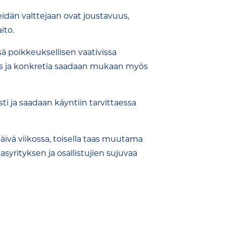
dän valttejaan ovat joustavuus,
ito.
ä poikkeuksellisen vaativissa
us ja konkretia saadaan mukaan myös
ti ja saadaan käyntiin tarvittaessa
späivä viikossa, toisella taas muutama
asyrityksen ja osallistujien sujuvaa