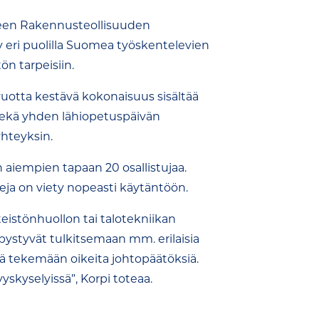
lkeen Rakennusteollisuuden
 eri puolilla Suomea työskentelevien
ön tarpeisiin.
uotta kestävä kokonaisuus sisältää
 sekä yhden lähiopetuspäivän
hteyksin.
n aiempien tapaan 20 osallistujaa.
peja on viety nopeasti käytäntöön.
nteistönhuollon tai talotekniikan
a pystyvät tulkitsemaan mm. erilaisia
ä tekemään oikeita johtopäätöksiä.
yskyselyissä”, Korpi toteaa.