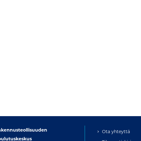
akennusteollisuuden
Ota yhteyttä
oulutuskeskus