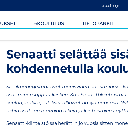
Tilaa uutiskirje
T
UKSET
e
KOULUTUS
TIETOPANKIT
Senaatti selättää si
kohdennetulla koulu
Sisäilmaongelmat ovat monisyinen haaste, jonka k
osaaminen loppuu kesken. Kun Senaattikiinteistöt ist
koulunpenkille, tulokset alkoivat näkyä nopeasti. Ny
niihin osataan reagoida oikein ja kiinteistöjen käytt
Senaatti-kiinteistöissä herättiin jo vuosia sitten mon