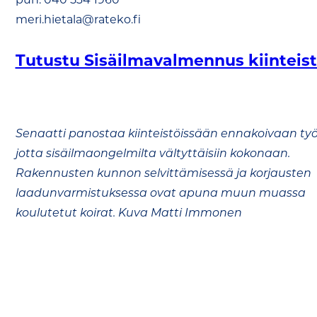
meri.hietala@rateko.fi
Tutustu Sisäilmavalmennus kiinteist
Senaatti panostaa kiinteistöissään ennakoivaan ty
jotta sisäilmaongelmilta vältyttäisiin kokonaan.
Rakennusten kunnon selvittämisessä ja korjausten
laadunvarmistuksessa ovat apuna muun muassa
koulutetut koirat. Kuva Matti Immonen