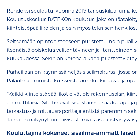
Rohdoksi seuloutui vuonna 2019 tarjouskilpailun jä
Koulutuskeskus RATEKOn koulutus, joka on räätälöity
kiinteistöpäälliköiden ja osin myös teknisen henkilöst
Seitsemään opintopisteeseen puristettu, noin puoli v
itsenäistä opiskelua välitehtävineen ja -tentteineen
kuukaudessa. Sekin on korona-aikana järjestetty etäy
Parhaillaan on käynnissä neljäs sisäilmakurssi, jossa o
Palaute aiemmista kursseista on ollut kiittävää ja op
”Kaikki kiinteistöpäälliköt eivät ole rakennusalan, kii
ammattilaisia. Silti he ovat sisäistäneet saadut opit j
tarkastus- ja mittausraportteja entistä paremmin sek
Tämä on näkynyt positiivisesti myös asiakastyytyväisy
Kouluttajina kokeneet sisäilma-ammattilaiset