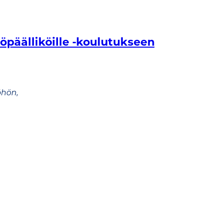
öpäälliköille -koulutukseen
öhön,