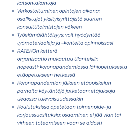
katsontakantoja
Verkostoituminen ​opintojen aikana;
osallistujat yksityisyrittäjistä suurten
konsulttitoimistojen väkeen
Työelämälähtöisyys; voit hyödyntää
työmateriaaleja ja –kohteita opinnoissasi
RATEKOn ketterä
organisaatio mukautuu tilanteisiin
nopeasti; koronapandemiassa lähiopetuksesta
etäopetukseen hetkessä
Koronapandemian jälkeen etäopiskelun
parhaita käytäntöjä jatketaan; etäjaksoja
tiedossa tulevaisuudessakin
Koulutuksissa opetetaan toimenpide- ja
korjaussuosituksia; osaaminen ei jää vian tai
virheen toteamiseen vaan se aidosti