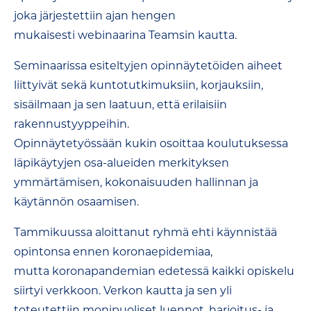
joka järjestettiin ajan hengen
mukaisesti webinaarina Teamsin kautta.
Seminaarissa esiteltyjen opinnäytetöiden aiheet
liittyivät sekä kuntotutkimuksiin, korjauksiin,
sisäilmaan ja sen laatuun, että erilaisiin
rakennustyyppeihin.
Opinnäytetyössään kukin osoittaa koulutuksessa
läpikäytyjen osa-alueiden merkityksen
ymmärtämisen, kokonaisuuden hallinnan ja
käytännön osaamisen.
Tammikuussa aloittanut ryhmä ehti käynnistää
opintonsa ennen koronaepidemiaa,
mutta koronapandemian edetessä kaikki opiskelu
siirtyi verkkoon. Verkon kautta ja sen yli
toteutettiin monipuoliset luennot, harjoitus- ja