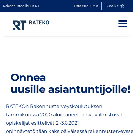
Rakennusteollisuus RT
Osta eKoulutus
Suosikit
Onnea
uusille asiantuntijoille!
RATEKOn Rakennusterveyskoulutuksen
tammikuussa 2020 aloittaneet ja nyt valmistuvat
opiskelijat esittelivät 2.-3.6.2021
opinnäytetöitään kaksipäiväisessä rakennusterveysse