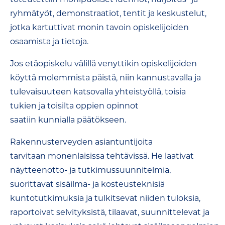
ryhmätyöt, demonstraatiot, tentit ja keskustelut,
jotka kartuttivat monin tavoin opiskelijoiden
osaamista ja tietoja.
Jos etäopiskelu välillä venyttikin opiskelijoiden
köyttä molemmista päistä, niin kannustavalla ja
tulevaisuuteen katsovalla yhteistyöllä, toisia
tukien ja toisilta oppien opinnot
saatiin kunnialla päätökseen.
Rakennusterveyden asiantuntijoita
tarvitaan monenlaisissa tehtävissä. He laativat
näytteenotto- ja tutkimussuunnitelmia,
suorittavat sisäilma- ja kosteusteknisiä
kuntotutkimuksia ja tulkitsevat niiden tuloksia,
raportoivat selvityksistä, tilaavat, suunnittelevat ja