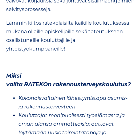
valvovat korjauksia sekä johtavat sisäilmaongelmien
selvitysprosesseja.
Lämmin kiitos ratekolaisilta kaikille koulutuksessa
mukana olleille opiskelijoille sekä toteutukseen
osallistuneille kouluttajille ja
yhteistyökumppaneille!
Miksi
valita RATEKOn rakennusterveyskoulutus?
Kokonaisvaltainen lähestymistapa asumis-
ja rakennusterveyteen
Kouluttajat monipuolisesti työelämästä ja
oman alansa ammattilaisia; auttavat
löytämään uusia toimintatapoja​ ja