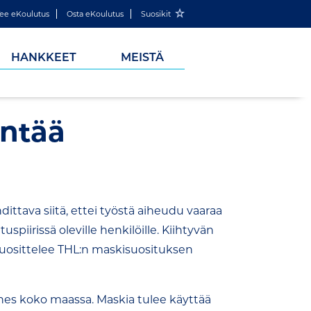
ee eKoulutus
Osta eKoulutus
Suosikit
HANKKEET
MEISTÄ
entää
ittava siitä, ettei työstä aiheudu vaaraa
spiirissä oleville henkilöille. Kiihtyvän
suosittelee THL:n maskisuosituksen
ähes koko maassa. Maskia tulee käyttää