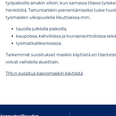
työpaikoilla ainakin silloin, kun samassa tilassa työs
henkilöitä. Tartuntariskin pienentämiseksi tulee hu
työmaiden ulkopuolella liikuttaessa mm.
tauoilla julkisilla paikoilla,
kaupoissa, kahviloissa ja lounasravintoloissa sek
työmatkaliikenteessä.
Tarkemmat suositukset maskin käytöstä eri tilanteiss
voivat vaihdella alueittain.
THL:n suositus kasvomaskin käytöstä