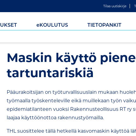
Tilaa uutiskirje
T
UKSET
e
KOULUTUS
TIETOPANKIT
Maskin käyttö pien
tartuntariskiä
Pääurakoitsijan on työturvallisuuslain mukaan huolehd
työmaalla työskenteleville eikä muillekaan työn vaikutu
epidemiatilanteen vuoksi Rakennusteollisuus RT ry 
laajaa käyttöönottoa rakennustyömailla.
THL suosittelee tällä hetkellä kasvomaskin käyttöä l