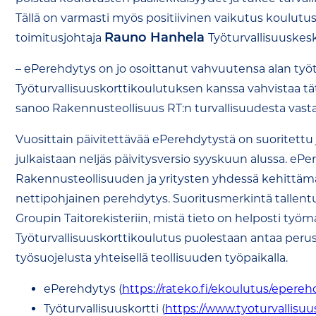
Tällä on varmasti myös positiivinen vaikutus koulutus
Rauno Hanhela
toimitusjohtaja
Työturvallisuuskes
– ePerehdytys on jo osoittanut vahvuutensa alan työt
Työturvallisuuskorttikoulutuksen kanssa vahvistaa tätä
sanoo Rakennusteollisuus RT:n turvallisuudesta vast
Vuosittain päivitettävää ePerehdytystä on suoritettu jo
julkaistaan neljäs päivitysversio syyskuun alussa. eP
Rakennusteollisuuden ja yritysten yhdessä kehittäm
nettipohjainen perehdytys. Suoritusmerkintä tallent
Groupin Taitorekisteriin, mistä tieto on helposti työma
Työturvallisuuskorttikoulutus puolestaan antaa perus
työsuojelusta yhteisellä teollisuuden työpaikalla.
ePerehdytys (
https://rateko.fi/ekoulutus/epereh
Työturvallisuuskortti (
https://www.tyoturvallisuusk