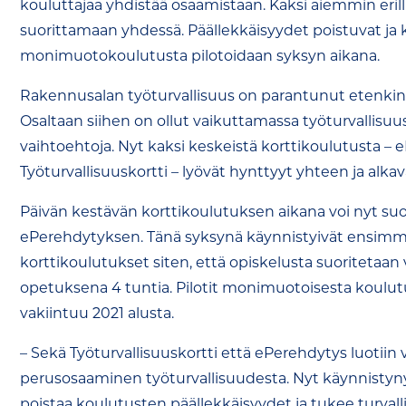
kouluttajaa yhdistää osaamistaan. Kaksi aiemmin erill
suorittamaan yhdessä. Päällekkäisyydet poistuvat ja 
monimuotokoulutusta pilotoidaan syksyn aikana.
Rakennusalan työturvallisuus on parantunut etenk
Osaltaan siihen on ollut vaikuttamassa työturvallisuusko
vaihtoehtoja. Nyt kaksi keskeistä korttikoulutusta –
Työturvallisuuskortti – lyövät hynttyyt yhteen ja alka
Päivän kestävän korttikoulutuksen aikana voi nyt suor
ePerehdytyksen. Tänä syksynä käynnistyivät ensimm
korttikoulutukset siten, että opiskelusta suoritetaan 
opetuksena 4 tuntia. Pilotit monimuotoisesta koulutu
vakiintuu 2021 alusta.
– Sekä Työturvallisuuskortti että ePerehdytys luotii
perusosaaminen työturvallisuudesta. Nyt käynnistyn
poistaa koulutusten päällekkäisyydet ja tukee turva