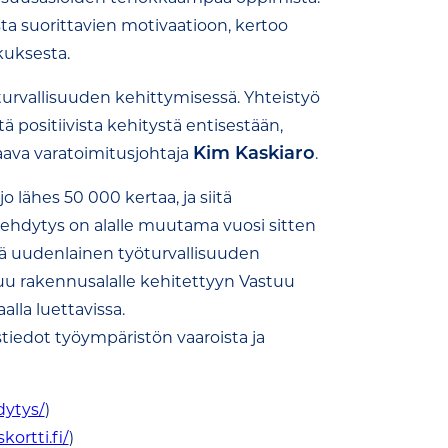
ta suorittavien motivaatioon, kertoo
kuksesta.
urvallisuuden kehittymisessä. Yhteistyö
 positiivista kehitystä entisestään,
Kim Kaskiaro
aava varatoimitusjohtaja
.
 lähes 50 000 kertaa, ja siitä
erehdytys on alalle muutama vuosi sitten
ä uudenlainen työturvallisuuden
uu rakennusalalle kehitettyyn Vastuu
alla luettavissa.
tiedot työympäristön vaaroista ja
dytys/
)
ortti.fi/
)