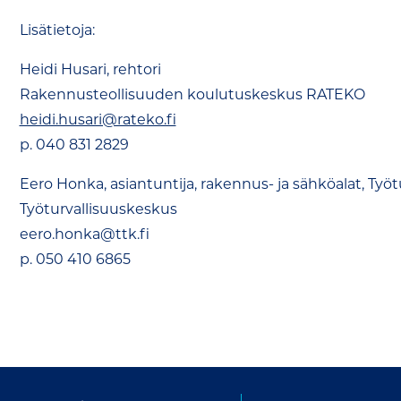
Lisätietoja:
Heidi Husari, rehtori
Rakennusteollisuuden koulutuskeskus RATEKO
heidi.husari@rateko.fi
p. 040 831 2829
Eero Honka, asiantuntija, rakennus- ja sähköalat, Työt
Työturvallisuuskeskus
eero.honka@ttk.fi
p. 050 410 6865