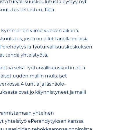
istä turvallisuuskoulutusta pystyy nyt
koulutus tehostuu. Tätä
in kymmenen viime vuoden aikana.
ulutus, josta on ollut tarjolla erilaisia
 ePerehdytys ja Työturvallisuuskeskuksen
vat tehdä yhteistyötä.
ittaa sekä Työturvallisuuskortin että
äiset uuden mallin mukaiset
verkossa 4 tuntia ja läsnäolo-
ksesta ovat jo käynnistyneet ja malli
n varmistamaan yhteinen
yt yhteistyö ePerehdytyksen kanssa
llisuusasioiden tehokkaampaa oppimista.