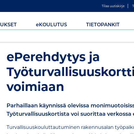
Tilaa uutiskirje
T
UKSET
e
KOULUTUS
TIETOPANKIT
ePerehdytys ja
Työturvallisuuskortt
voimiaan
Parhaillaan käynnissä olevissa monimuotoisiss
Työturvallisuuskortista voi suorittaa verkossa
Turvallisuuskouluttautuminen rakennusalan työpaikoi