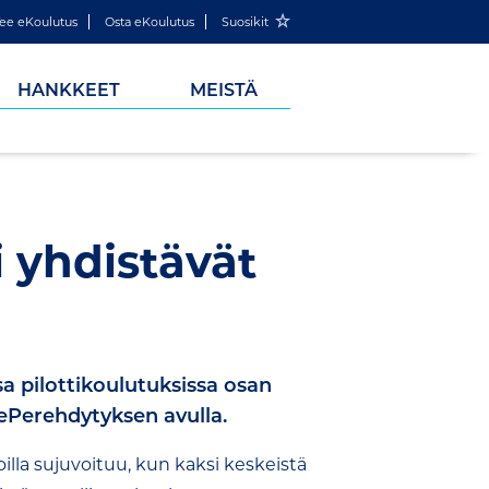
ee eKoulutus
Osta eKoulutus
Suosikit
HANKKEET
MEISTÄ
i yhdistävät
a pilottikoulutuksissa osan
 ePerehdytyksen avulla.
lla sujuvoituu, kun kaksi keskeistä