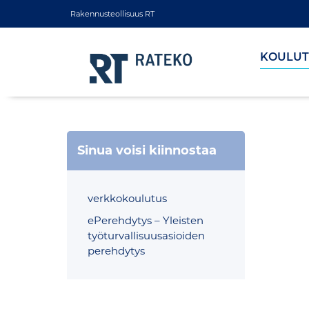
Rakennusteollisuus RT
KOULUT
Sinua voisi kiinnostaa
verkkokoulutus
ePerehdytys – Yleisten
työturvallisuusasioiden
perehdytys